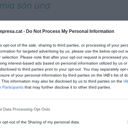
omia són una
presa.cat -
Do Not Process My Personal Information
vam publicar el passat mes de gener, on
irma catalana Glovo per part de Delivery Hero
.
to opt-out of the sale, sharing to third parties, or processing of your per
partiment
ja no ha generat grans titulars
, tret
formation for targeted advertising by us, please use the below opt-out s
 infiltració d’un sindicalista a la firma per
r selection. Please note that after your opt-out request is processed y
eing interest-based ads based on personal information utilized by us or
ques laborals. Diem “suposada” perquè quan
disclosed to third parties prior to your opt-out. You may separately opt-
es comprova que el sindicalista en qüestió només va
losure of your personal information by third parties on the IAB’s list of
a arribar a repartir res. Sigui com sigui, si avui
. This information may also be disclosed by us to third parties on the
IA
Participants
that may further disclose it to other third parties.
erquè en un sector molt proper al seu, el dels
ida, s’ha produït una operació corporativa de
ma turca Getir ha adquirit l’alemanya Gorillas per
l Data Processing Opt Outs
. Tot plegat, en un sector sense rendibilitat i amb
el 2021 Gorillas estava valorada en 3.000 milions,
o opt-out of the Sharing of my personal data.
ció actual). Caldrà veure si algun dia