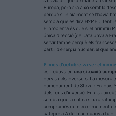
s’havia dit que de manera transit
Europa, però ara això sembla desca
perquè si inicialment se l’havia b
sembla que es dirà H2MED, fent ref
El problema és que si el primitiu 
única direcció (de Catalunya a F
servir també perquè els francesos 
partir d’energia nuclear, el que 
El mes d’octubre va ser el mome
es trobava en
una situació com
nervis dels inversors. La mesura est
nomenament de Steven Francis Ma
dels fons d’inversió. En els gaire
sembla que la calma s’ha anat imp
compromès com en el moment de fer
categoria A de la companyia han p