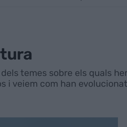
atura
els temes sobre els quals hem
s i veiem com han evoluciona