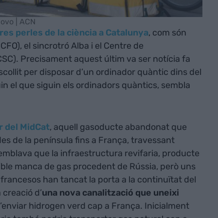
lovo | ACN
res perles de la ciència a Catalunya
, com són
CFO), el sincrotró Alba i el Centre de
C). Precisament aquest últim va ser notícia fa
collit per disposar d’un ordinador quàntic dins del
 el que siguin els ordinadors quàntics, sembla
r del MidCat
, aquell gasoducte abandonat que
es de la península fins a França, travessant
mblava que la infraestructura revifaria, producte
visible manca de gas procedent de Rússia, però uns
francesos han tancat la porta a la continuïtat del
a creació d’
una nova canalització que uneixi
d’enviar hidrogen verd cap a França. Inicialment