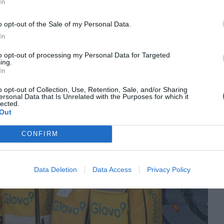
In
nversió milionària.
o opt-out of the Sale of my Personal Data.
In
to opt-out of processing my Personal Data for Targeted
ing.
In
o opt-out of Collection, Use, Retention, Sale, and/or Sharing
ersonal Data that Is Unrelated with the Purposes for which it
lected.
Out
CONFIRM
Data Deletion
Data Access
Privacy Policy