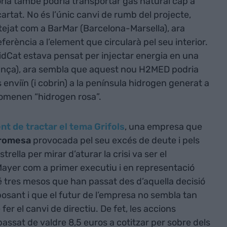
òria també podria transportar gas natural cap a
rtat. No és l’únic canvi de rumb del projecte,
atejat com a BarMar (Barcelona-Marsella), ara
erència a l’element que circularà pel seu interior.
MidCat estava pensat per injectar energia en una
rança), ara sembla que aquest nou H2MED podria
enviïn (i cobrin) a la península hidrogen generat a
anomenen “hidrogen rosa”.
nt de tractar el tema Grifols
, una empresa que
promesa
provocada pel seu excés de deute i pels
rella per mirar d’aturar la crisi va ser el
yer com a primer executiu i en representació
bé tres mesos que han passat des d’aquella decisió
osant i que el futur de l’empresa no sembla tan
 el canvi de directiu. De fet, les accions
assat de valdre 8,5 euros a cotitzar per sobre dels