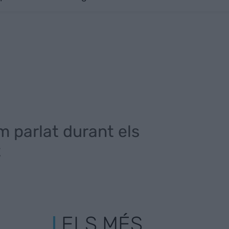
 parlat durant els
t
ELS MÉS