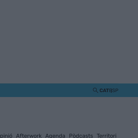
CAT
ESP
pinió
Afterwork
Agenda
Pòdcasts
Territori