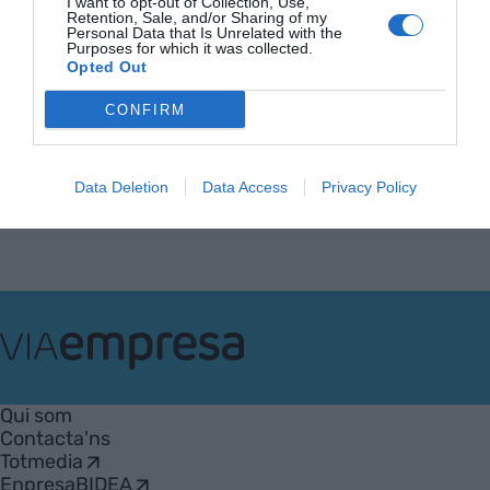
I want to opt-out of Collection, Use,
22 de gener de 2026
Retention, Sale, and/or Sharing of my
EMMA GUMBERT
Personal Data that Is Unrelated with the
Purposes for which it was collected.
Opted Out
CONFIRM
Anterior
1
2
Següent
Data Deletion
Data Access
Privacy Policy
VIA
Empresa
Qui som
Contacta'ns
Totmedia
EnpresaBIDEA