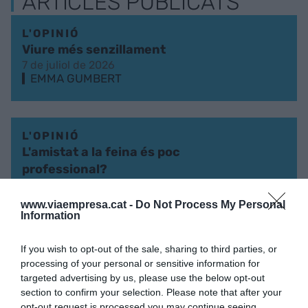
ARTICLES PUBLICATS
L'OPINIÓ
Viure més senzillament
7 de juliol de 2026
EMMA GUMBERT
L'OPINIÓ
L'amistat a la feina és poc
professional?
19 de juny de 2026
EMMA GUMBERT
www.viaempresa.cat -
Do Not Process My Personal
Information
If you wish to opt-out of the sale, sharing to third parties, or
L'OPINIÓ
processing of your personal or sensitive information for
El descans ens incomoda
targeted advertising by us, please use the below opt-out
15 d’abril de 2026
section to confirm your selection. Please note that after your
EMMA GUMBERT
opt-out request is processed you may continue seeing