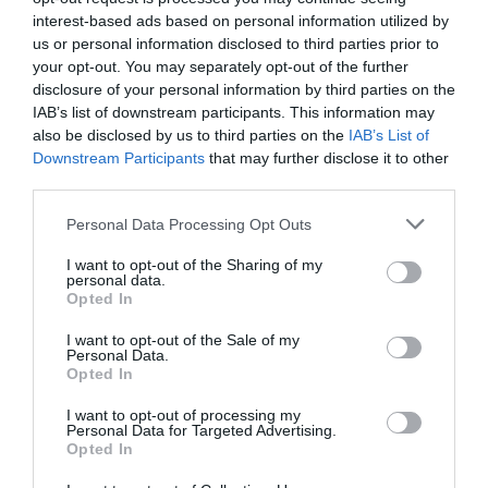
interest-based ads based on personal information utilized by
us or personal information disclosed to third parties prior to
your opt-out. You may separately opt-out of the further
L'OPINIÓ
disclosure of your personal information by third parties on the
La meritocràcia és còmoda
IAB’s list of downstream participants. This information may
(per a alguns)
also be disclosed by us to third parties on the
IAB’s List of
8 de març de 2026
Downstream Participants
that may further disclose it to other
EMMA GUMBERT
third parties.
Personal Data Processing Opt Outs
L'OPINIÓ
I want to opt-out of the Sharing of my
Olor de cremat
personal data.
Opted In
4 de febrer de 2026
EMMA GUMBERT
I want to opt-out of the Sale of my
Personal Data.
Opted In
L'OPINIÓ
I want to opt-out of processing my
Personal Data for Targeted Advertising.
IA, decisions i persones: els
Opted In
reptes de RRHH al 2026