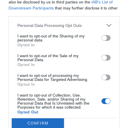
also be disclosed by us to third parties on the
IAB’s List of
el mateix que fan servir mitjans similars com
Downstream Participants
that may further disclose it to other
Ground News
. Tanmateix, Dey explica que volen
third parties.
anar més enllà: “Té limitacions òbvies, perquè no
Personal Data Processing Opt Outs
cobreix totes les fonts. A més, et parla del biaix de
la font en general, però no del biaix en un tema
I want to opt-out of the Sharing of my
personal data.
concret o una regió concreta”. És per aquesta raó
Opted In
que la seva intenció és “construir un avaluador de
I want to opt-out of the Sale of my
dominis més fort” que inclogui les variables
Personal Data.
Opted In
temàtiques i regionals, a més a més de
l’alineament polític general, i que també tingui en
I want to opt-out of processing my
Personal Data for Targeted Advertising.
compte un volum més gran de mitjans.
Opted In
I want to opt-out of Collection, Use,
Counter View indicarà els
Retention, Sale, and/or Sharing of my
Personal Data that Is Unrelated with the
Purposes for which it was collected.
biaixos polítics, regionals i
Opted Out
temàtics de les fonts que
CONFIRM