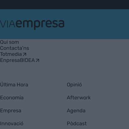
VIA
Empresa
Qui som
Contacta'ns
Totmedia
EnpresaBIDEA
Última Hora
Opinió
Economia
Afterwork
Empresa
Agenda
Innovació
Pòdcast