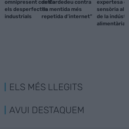
omnipresent contra
de Cardedeu contra
expertesa e
els desperfectes
“la mentida més
sensòria al s
industrials
repetida d’internet”
de la indústr
alimentària
ELS MÉS LLEGITS
AVUI DESTAQUEM