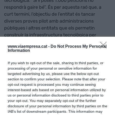
tecnològica: “Si li poses 1.000 peticions no
respondrà gaire bé”. És per aquesta raó que, a
curt termini, l’objectiu de l’entitat és tancar
diverses proves pilot amb administracions
públiques i altres entitats que els permetin
construir la infraestructura tecnològica per
guanyar escala i identificar “quines noves
www.viaempresa.cat -
Do Not Process My Personal
característiques hem d’implementar”.
Information
If you wish to opt-out of the sale, sharing to third parties, or
Amb tot, Counter View no vol limitar-se
processing of your personal or sensitive information for
únicament a la certesa o falsedat dels continguts,
targeted advertising by us, please use the below opt-out
ja que els seus impulsors tenen clar que els
section to confirm your selection. Please note that after your
biaixos juguen un paper clau en el disseny i
opt-out request is processed you may continue seeing
interest-based ads based on personal information utilized by
difusió de notícies falses. En aquest sentit, la
us or personal information disclosed to third parties prior to
solució treballa actualment amb els criteris de
your opt-out. You may separately opt-out of the further
l’agència externa
Media Bias Fact Check
, que
disclosure of your personal information by third parties on the
IAB’s list of downstream participants. This information may
atorga un posicionament polític a cada capçalera,