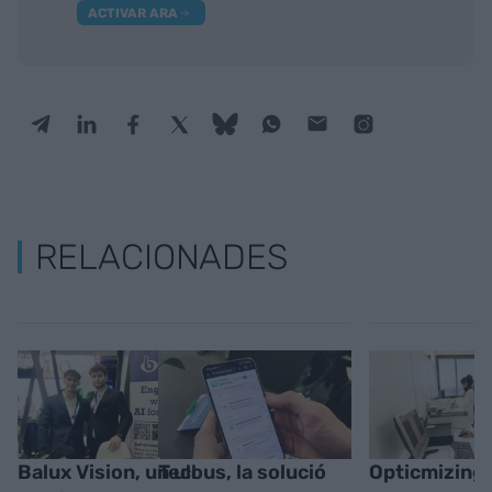
ACTIVAR ARA
RELACIONADES
Balux Vision, un ull
Tecous, la solució
Opticmizing,