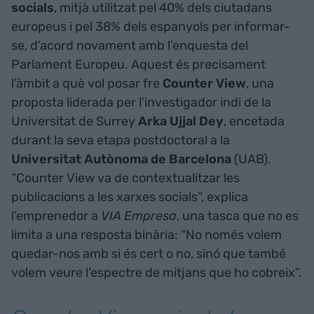
socials
, mitjà utilitzat pel 40% dels ciutadans
europeus i pel 38% dels espanyols per informar-
se, d’acord novament amb l’enquesta del
Parlament Europeu. Aquest és precisament
l’àmbit a què vol posar fre
Counter View
, una
proposta liderada per l’investigador indi de la
Universitat de Surrey
Arka Ujjal Dey
, encetada
durant la seva etapa postdoctoral a la
Universitat Autònoma de Barcelona
(UAB).
“Counter View va de contextualitzar les
publicacions a les xarxes socials”, explica
l’emprenedor a
VIA Empresa
, una tasca que no es
limita a una resposta binària: “No només volem
quedar-nos amb si és cert o no, sinó que també
volem veure l’espectre de mitjans que ho cobreix”.