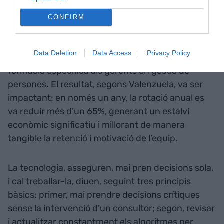
marxaven abans d’hora.
CONFIRM
Amb aquesta informació, es van redissenyar els
criteris de selecció, es va crear un procés
Data Deletion
Data Access
Privacy Policy
d’incorporació més estructurat i es va impartir
formació específica als gerents en gestió de
persones. El resultat, segons Valenzuela, va ser
impactant: en només un any, la rotació anual es
va reduir més d’un 65%, generant un estalvi
econòmic significatiu i millorant de manera
tangible la retenció i motivació de l’equip.
La tecnologia, asseguren, mai pren decisions sola,
i cal treballar-la, diuen, seguint tres principis
bàsics: primer, mai prendre decisions crítiques
sense la intervenció d’un consultor; segon, revisar
i actualitzar constantment els algoritmes per