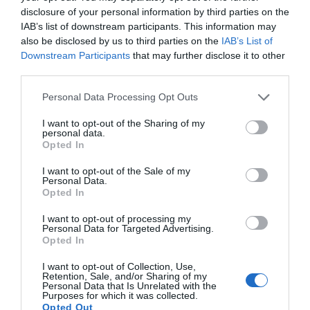
2021, la consultora ha mantingut un marge
disclosure of your personal information by third parties on the
d’ebitda molt positiu i un creixement sostingut
IAB’s list of downstream participants. This information may
superior al 60% anual”, afegeix, ressaltant que
also be disclosed by us to third parties on the
IAB’s List of
Downstream Participants
that may further disclose it to other
cada pas ha estat pensat per demostrar la
third parties.
solidesa del seu model.
Personal Data Processing Opt Outs
Analítica que transforma
I want to opt-out of the Sharing of my
personal data.
equips
Opted In
I want to opt-out of the Sale of my
La solidesa del model no és només teòrica. Un
Personal Data.
Opted In
dels casos més rellevants que els fundadors han
volgut compartir amb aquest diari va tenir lloc
I want to opt-out of processing my
Personal Data for Targeted Advertising.
amb una empresa tecnològica que patia una
Opted In
elevada rotació en perfils clau. L’equip va aplicar la
I want to opt-out of Collection, Use,
seva analítica de talent i va identificar patrons
Retention, Sale, and/or Sharing of my
Personal Data that Is Unrelated with the
que explicaven per què molts professionals
Purposes for which it was collected.
Opted Out