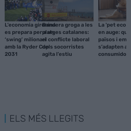
L’economia gironina
Bandera groga a les
La 'pet econ
es prepara per a un
platges catalanes:
en auge: qui
‘swing’ milionari
el conflicte laboral
països i emp
amb la Ryder Cup
dels socorristes
s’adapten al
2031
agita l’estiu
consumidor 
ELS MÉS LLEGITS