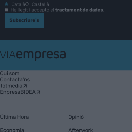
Català
Castellà
He llegit i accepto el
tractament de dades
.
Subscriure's
VIA
Empresa
Qui som
Contacta'ns
Totmedia
EnpresaBIDEA
Última Hora
Opinió
Economia
Afterwork