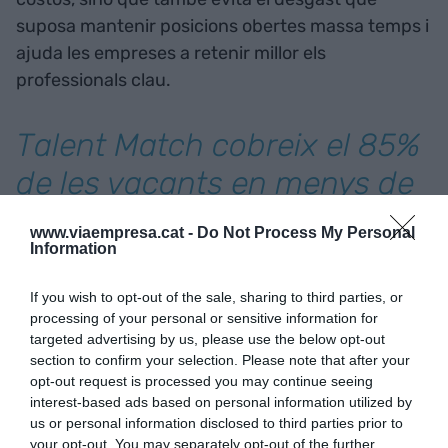
suposa mantenir posicions obertes massa temps i
ajuda les empreses a retenir millor els
professionals clau.
Talent Match cobreix el 85%
de les vacants en menys de
10 dies, molt per sobre de la
www.viaempresa.cat -
Do Not Process My Personal
Information
mitjana del sector
If you wish to opt-out of the sale, sharing to third parties, or
Aquest èxit operacional ha experimentat un
processing of your personal or sensitive information for
targeted advertising by us, please use the below opt-out
impacte directe en els números: “Hem passat de
section to confirm your selection. Please note that after your
ser un projecte emergent a consolidar-nos com
opt-out request is processed you may continue seeing
una consultora que supera els dos milions d’euros
interest-based ads based on personal information utilized by
de facturació”, assegura Valenzuela. “Des del
us or personal information disclosed to third parties prior to
your opt-out. You may separately opt-out of the further