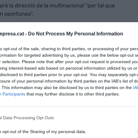
arà la direcció de la multinacional "per tal que
ri oportunes".
a
ha explicat a l'ACN que si accepten la sortida ara
presa.cat -
Do Not Process My Personal Information
l'empesa entre les plantes de Barcelona i
tat d'acord "on es comprometin" a no fer-ne més.
to opt-out of the sale, sharing to third parties, or processing of your per
formation for targeted advertising by us, please use the below opt-out s
a proposta d'increment salarial ja que ha
r selection. Please note that after your opt-out request is processed y
PC.
eing interest-based ads based on personal information utilized by us or
disclosed to third parties prior to your opt-out. You may separately opt-
losure of your personal information by third parties on the IAB’s list of
anyia automobilística japonesa ha explicat que ha
. This information may also be disclosed by us to third parties on the
IA
s peticions dels sindicats i que, entre d'altres, ha
Participants
that may further disclose it to other third parties.
ons amb el 85% del salari net fins la jubilació als
n únic pagament equivalent al 5% per als qui
da, un pla de baixes incentivades amb adhesió
l Data Processing Opt Outs
2020 millorant les condicions actuals i un increment
o opt-out of the Sharing of my personal data.
 del conveni (un 0,6% no consolidat el 2019, 1%