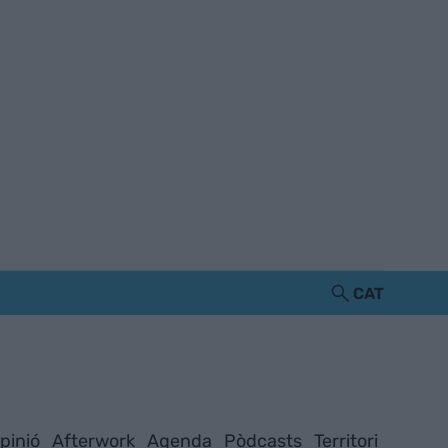
CAT
pinió
Afterwork
Agenda
Pòdcasts
Territori