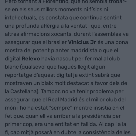
Però tornant a Florentino, que no sembla trobar-
se en els seus millors moments ni físics ni
intel·lectuals, es constata que continua sentint
una profunda al·lèrgia a la veritat i que, entre
altres afirmacions xocants, durant l’assemblea va
assegurar que el brasiler
Vinicius Jr
és una bona
mostra del potent planter madridista o que el
digital
Relevo
havia nascut per fer mal al club
blanc (qualsevol que hagués llegit algun
reportatge d’aquest digital ja extint sabrà que
mostraven un biaix molt destacat a favor dels de
la Castellana). Tampoc no va tenir problema per
assegurar que el Real Madrid és el millor club del
món i ho ha estat “sempre”, mentre insistia en el
fet que, quan ell va arribar a la presidència per
primer cop, era una entitat en fallida. Al cap i a la
fi, cap mitjà posarà en dubte la consistència de les