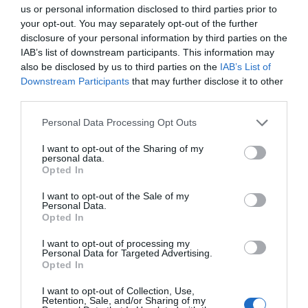
us or personal information disclosed to third parties prior to
your opt-out. You may separately opt-out of the further
disclosure of your personal information by third parties on the
Florentino Pérez i Joan Laporta | Europa Press
IAB’s list of downstream participants. This information may
Aquest model no compleix el propòsit de
also be disclosed by us to third parties on the
IAB’s List of
Florentino perquè les filials no estan controlades
Downstream Participants
that may further disclose it to other
de manera directa pels socis, sinó que aquests en
third parties.
són propietaris a través del club. En el segon cas,
Personal Data Processing Opt Outs
el del Bayern, el que es va fer és escindir el primer
equip de futbol del club i traspassar-lo a una
I want to opt-out of the Sharing of my
personal data.
societat anònima nova, el
FC Bayern AG
Opted In
(
Aktiengesellschaft
, societat anònima), de la qual
I want to opt-out of the Sale of my
el màxim accionista és el club (el FC Bayern eV)
Personal Data.
Opted In
amb un 75% del capital.
I want to opt-out of processing my
Personal Data for Targeted Advertising.
Aquí, el cor del negoci és a la societat anònima,
Opted In
que és on han anat entrant diferents accionistes
I want to opt-out of Collection, Use,
aliens al club. Per tant, aquest model permet
Retention, Sale, and/or Sharing of my