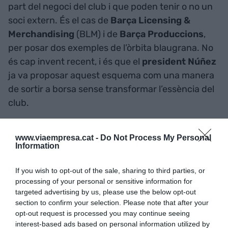
part del negoci del club i que poden tenir o no un
soci extern. És el cas de
Barça Licensing &
Merchandising
(BLM) i de
Barça Produccions
,
per posar dos exemples de l’òrbita blaugrana. No
és cap invent recent, i és que el
president Núñez
ja va proposar aquest esquema com una manera
de sortir a borsa sense transformar l’essència del
club.
www.viaempresa.cat -
Do Not Process My Personal
Information
If you wish to opt-out of the sale, sharing to third parties, or
processing of your personal or sensitive information for
targeted advertising by us, please use the below opt-out
section to confirm your selection. Please note that after your
opt-out request is processed you may continue seeing
interest-based ads based on personal information utilized by