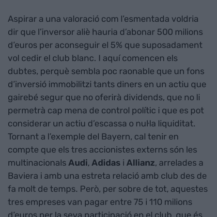
Aspirar a una valoració com l’esmentada voldria
dir que l’inversor aliè hauria d’abonar 500 milions
d’euros per aconseguir el 5% que suposadament
vol cedir el club blanc. I aquí comencen els
dubtes, perquè sembla poc raonable que un fons
d’inversió immobilitzi tants diners en un actiu que
gairebé segur que no oferirà dividends, que no li
permetrà cap mena de control polític i que es pot
considerar un actiu d’escassa o nul·la liquiditat.
Tornant a l’exemple del Bayern, cal tenir en
compte que els tres accionistes externs són les
multinacionals
Audi
,
Adidas
i
Allianz
, arrelades a
Baviera i amb una estreta relació amb club des de
fa molt de temps. Però, per sobre de tot, aquestes
tres empreses van pagar entre 75 i 110 milions
d’euros per la seva participació en el club, que és