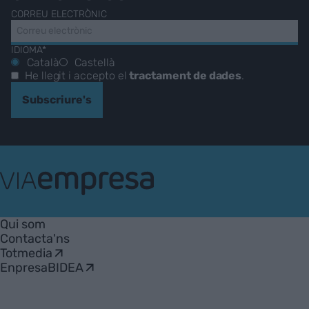
CORREU ELECTRÒNIC
IDIOMA*
Català
Castellà
He llegit i accepto el
tractament de dades
.
Subscriure's
VIA
Empresa
Qui som
Contacta'ns
Totmedia
EnpresaBIDEA