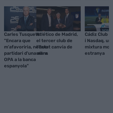
Carles Tusquets:
Atlético de Madrid,
Cádiz Club d
"Encara que
el tercer club de
i Nasdaq, un
m'afavoriria, no soc
l'Estat canvia de
mixtura molt
partidari d'una altra
mans
estranya
OPA a la banca
espanyola"