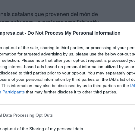
onals catalans que provenen del món de
tegem neix com un projecte amb l’objectiu
rda” per “afavorir la vida quotidiana a espais
presa.cat -
Do Not Process My Personal Information
al, la biodiversitat i la salut i el benestar de les
e les seves cocreadores, la investigadora del
to opt-out of the sale, sharing to third parties, or processing of your per
formation for targeted advertising by us, please use the below opt-out s
plicacions Forestals
(CREAF) i professora
r selection. Please note that after your opt-out request is processed y
noma de Barcelona
(UAB),
Mariona Ferrandiz
.
eing interest-based ads based on personal information utilized by us or
disclosed to third parties prior to your opt-out. You may separately opt-
losure of your personal information by third parties on the IAB’s list of
. This information may also be disclosed by us to third parties on the
IA
Participants
that may further disclose it to other third parties.
gia digital per reivindicar la natura: el cas
 Angelats i la UAB
l Data Processing Opt Outs
o opt-out of the Sharing of my personal data.