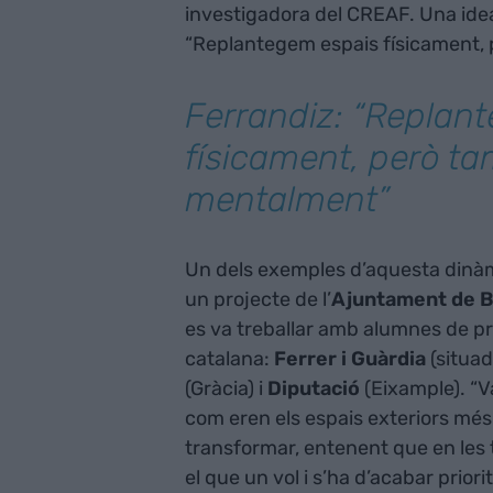
investigadora del CREAF. Una id
“Replantegem espais físicament,
Ferrandiz: “Replan
físicament, però t
mentalment”
Un dels exemples d’aquesta dinà
un projecte de l’
Ajuntament de B
es va treballar amb alumnes de pri
catalana:
Ferrer i Guàrdia
(situad
(Gràcia) i
Diputació
(Eixample). “
com eren els espais exteriors més 
transformar, entenent que en les
el que un vol i s’ha d’acabar prio