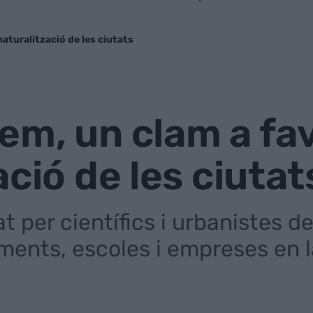
aturalització de les ciutats
m, un clam a fav
ació de les ciutat
at per científics i urbanistes d
nts, escoles i empreses en la