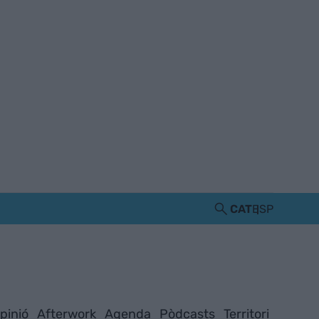
CAT
ESP
pinió
Afterwork
Agenda
Pòdcasts
Territori