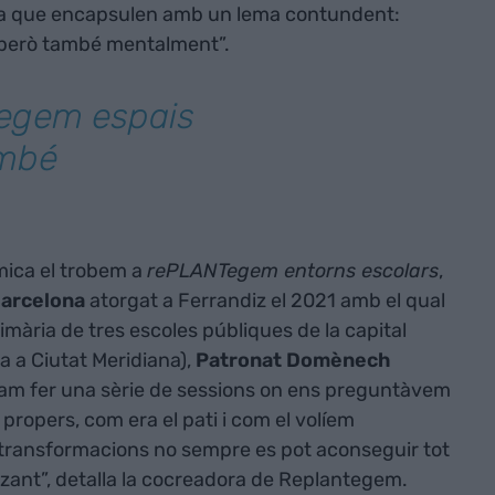
ea que encapsulen amb un lema contundent:
 però també mentalment”.
tegem espais
ambé
mica el trobem a
rePLANTegem entorns escolars
,
arcelona
atorgat a Ferrandiz el 2021 amb el qual
mària de tres escoles públiques de la capital
a a Ciutat Meridiana),
Patronat Domènech
Vam fer una sèrie de sessions on ens preguntàvem
propers, com era el pati i com el volíem
 transformacions no sempre es pot aconseguir tot
ritzant”, detalla la cocreadora de Replantegem.