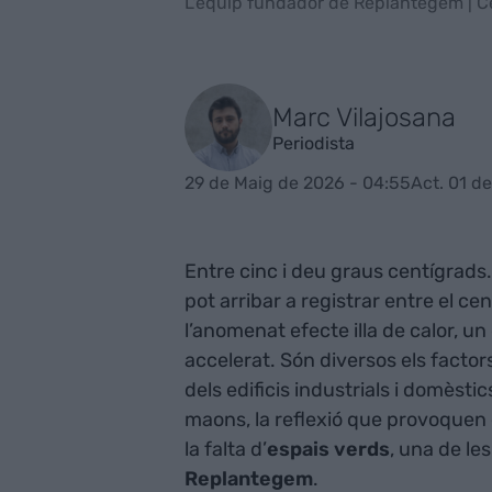
L'equip fundador de Replantegem | C
Marc Vilajosana
Periodista
29 de Maig de 2026 - 04:55
Act. 01 d
Entre cinc i deu graus centígrads
pot arribar a registrar entre el ce
l’anomenat efecte illa de calor, u
accelerat. Són diversos els factors
dels edificis industrials i domèstics
maons, la reflexió que provoquen el
la falta d’
espais verds
, una de l
Replantegem
.