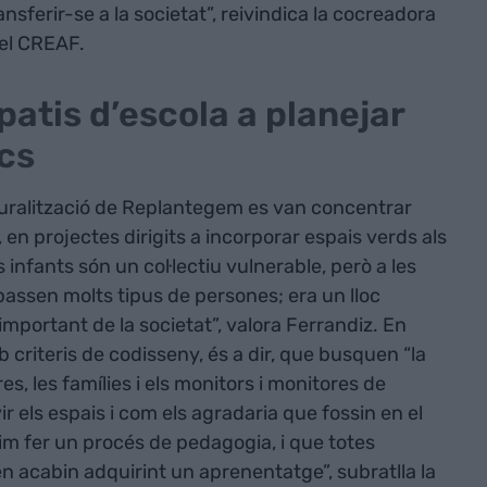
nsferir-se a la societat”, reivindica la cocreadora
el CREAF.
patis d’escola a planejar
ics
uralització de Replantegem es van concentrar
en projectes dirigits a incorporar espais verds als
ls infants són un col·lectiu vulnerable, però a les
passen molts tipus de persones; era un lloc
mportant de la societat”, valora Ferrandiz. En
 criteris de codisseny, és a dir, que busquen “la
es, les famílies i els monitors i monitores de
 els espais i com els agradaria que fossin en el
m fer un procés de pedagogia, i que totes
 acabin adquirint un aprenentatge”, subratlla la