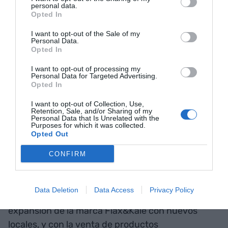
personal data.
el Flax&Kale de la calle Talleres o el propio de
Opted In
Passage).
I want to opt-out of the Sale of my
Personal Data.
Opted In
Todo y su volumen de negocio (la facturación
I want to opt-out of processing my
sucia el año pasado fue de 14,5 millones de euros,
Personal Data for Targeted Advertising.
un crecimiento de un 20% respecto al anterior), la
Opted In
familia Valle Carles controla el hòlding empresarial
I want to opt-out of Collection, Use,
familiar y todos los subhòldings que cuelgan del
Retention, Sale, and/or Sharing of my
Personal Data that Is Unrelated with the
grupo. Únicamente, dos de los restaurantes
Purposes for which it was collected.
Opted Out
iniciales del grupo tienen socios, pero de forma
minoritaria.
CONFIRM
Como objetivo por este 2019, el grupo se embarca
Data Deletion
Data Access
Privacy Policy
en la consolidación de su nueva fábrica, la
expansión de la marca Flax&Kale con nuevos
locales, y con la venta de productos