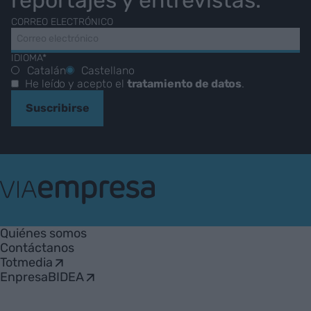
reportajes y entrevistas.
CORREO ELECTRÓNICO
IDIOMA*
Catalán
Castellano
He leído y acepto el
tratamiento de datos
.
Suscribirse
VIA
Empresa
Quiénes somos
Contáctanos
Totmedia
EnpresaBIDEA