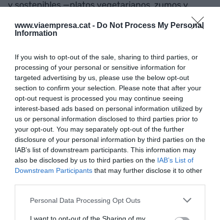
y sostenibles —platos vegetarianos, zumos y
probiòtics— hasta materializarse en un gran
www.viaempresa.cat -
Do Not Process My Personal
centro de producción en Bell-lloc d'Urgell (Pla
Information
d'Urgell) inaugurado el 2018 con una inversión de
unos siete millones de euros. Es la central de
If you wish to opt-out of the sale, sharing to third parties, or
processing of your personal or sensitive information for
compras y logística con suficiente capacidad
targeted advertising by us, please use the below opt-out
(6.500 metros cuadrados) para la elaboración de
section to confirm your selection. Please note that after your
todos los productos de sus líneas productivas y
opt-out request is processed you may continue seeing
interest-based ads based on personal information utilized by
las que vendrán.
us or personal information disclosed to third parties prior to
your opt-out. You may separately opt-out of the further
Actualmente, el grupo sirve unas 15.000 comidas
disclosure of your personal information by third parties on the
IAB’s list of downstream participants. This information may
semanalmente entre todos los locales y da trabajo
also be disclosed by us to third parties on the
IAB’s List of
a 230 empleados. El ticket es muy variado
Downstream Participants
that may further disclose it to other
dependiente del local; de unos 15 euros a los
third parties.
fasto
-casual
(Flax&Kale à Portero o Teresa´s),
Personal Data Processing Opt Outs
hasta los 25 euros del precio de carta de los
restaurantes con servicio a mesa (Teresa Carles,
I want to opt-out of the Sharing of my