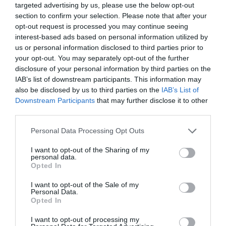
targeted advertising by us, please use the below opt-out
administrar en la fase aguda:
section to confirm your selection. Please note that after your
opt-out request is processed you may continue seeing
1) La trombólisis: se trata de administrar un
interest-based ads based on personal information utilized by
us or personal information disclosed to third parties prior to
medicamento para deshacer el trombo.
your opt-out. You may separately opt-out of the further
disclosure of your personal information by third parties on the
IAB’s list of downstream participants. This information may
2) La trombectomía mecánica: se trata de una
also be disclosed by us to third parties on the
IAB’s List of
intervención reservada para los trombos más
Downstream Participants
that may further disclose it to other
grandes. Se introduce un catéter por la arteria
third parties.
femoral del paciente para hacer llegar un stent
Personal Data Processing Opt Outs
hasta el trombo y extraerlo.
I want to opt-out of the Sharing of my
personal data.
A pesar de que los dos tratamientos son eficaces
Opted In
no siempre se pueden administrar, ya que
I want to opt-out of the Sale of my
presentan algunas contraindicaciones. Además,
Personal Data.
Opted In
su eficacia depende del tiempo de evolución.
¡Cada minuto cuenta!
I want to opt-out of processing my