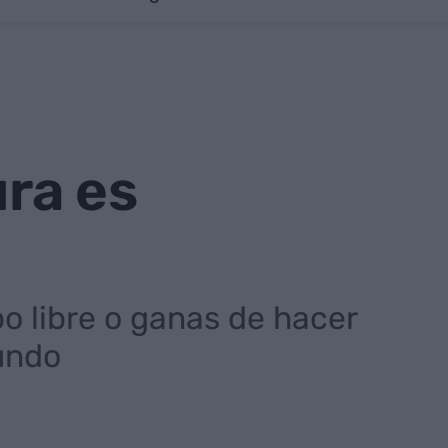
ura es
po libre o ganas de hacer
undo