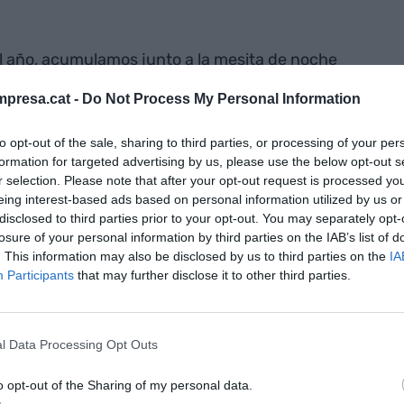
l año, acumulamos junto a la mesita de noche
 nos los leyeramos más deprisa) caen por su propio
presa.cat -
Do Not Process My Personal Information
 las vacaciones, las redes sociales se llenan de
que dicen "por fin, vacaciones" o "ahora sí que no
to opt-out of the sale, sharing to third parties, or processing of your per
scansando en la playa, por no trabajar,
formation for targeted advertising by us, please use the below opt-out s
gía, las ganas y la tranquilidad necesaria para
r selection. Please note that after your opt-out request is processed y
eing interest-based ads based on personal information utilized by us or
. Como si por el hecho de no trabajar todas las
disclosed to third parties prior to your opt-out. You may separately opt-
cieran, por arte de magia, y disponemos de todo
losure of your personal information by third parties on the IAB’s list of
. This information may also be disclosed by us to third parties on the
IA
Participants
that may further disclose it to other third parties.
con placer, tiempo libre o ganas de hacer cosas es
este mundo. Cuando no trabajamos, en primer
l Data Processing Opt Outs
uchas personas que se ponen enfermas cuando
 abrupta, ya otras muchas les cuesta esfuerzos
o opt-out of the Sharing of my personal data.