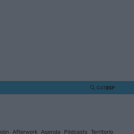
CAT
ESP
nión
Afterwork
Agenda
Pódcasts
Territorio