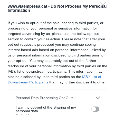
www.viaempresa.cat -
Do Not Process My Personal
Todo el menú irá acompañado del pan artesanal
Information
de
Xevi Ramon
(Triticum, Catalunya) y en
If you wish to opt-out of the sale, sharing to third parties, or
el mundo dulce,
Hervé Corvitto
(Gelats Angelo,
processing of your personal or sensitive information for
Girona), explicará cómo heredó la heladería de su
targeted advertising by us, please use the below opt-out
padre para hacer helados artesanales
section to confirm your selection. Please note that after your
opt-out request is processed you may continue seeing
innovadores como el de mantequilla salada y
interest-based ads based on personal information utilized by
Daniel Álvarez
(Dalúa, Valencia), llevará la técnica
us or personal information disclosed to third parties prior to
tradicional de las milhojas de pasta de hoja
your opt-out. You may separately opt-out of the further
invertida de su pastelería familiar.
disclosure of your personal information by third parties on the
IAB’s list of downstream participants. This information may
also be disclosed by us to third parties on the
IAB’s List of
Quim Villa
(Vila Viniteca), aporta una selección de
Downstream Participants
that may further disclose it to other
vinos emocionantes para armonizar los platos, y
third parties.
Cervezas Alhambra, Vermut Petroni, Ron
Personal Data Processing Opt Outs
Diplomático también colaboran en la parte líquida
I want to opt-out of the Sharing of my
que será servida en las copas de Euroselecció
personal data.