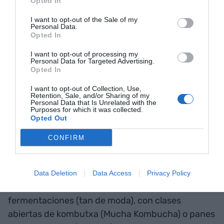
Riedel.
Opted In
I want to opt-out of the Sale of my
Personal Data.
Opted In
I want to opt-out of processing my
Personal Data for Targeted Advertising.
Opted In
I want to opt-out of Collection, Use,
Retention, Sale, and/or Sharing of my
Personal Data that Is Unrelated with the
Purposes for which it was collected.
Opted Out
CONFIRM
Salmón presentado a la última edición de Orígenes |
Cedida
Además, habrá talleres de creativos innovadores,
Data Deletion
Data Access
Privacy Policy
centrados, en esta edición al mundo de las
fermentaciones (tan de moda), con clases
abiertas de kombutxa (Mucha Kombucha) o panes