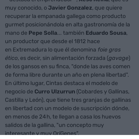
muy conocido, o
Javier Gonzalez
, que quiere
recuperar la empanada gallega como producto
gurmet posicionándola en alta gastronomía de la
mano de
Pepe Solla
... también
Eduardo Sousa
,
un productor que desde el 1812 hace
en Extremadura lo que él denomina
foie gras
ético
, es decir, sin alimentación forzada (
gavage
)
de los gansos en su finca, "donde las aves comen
de forma libre durante un año en plena libertad".
En último lugar, Cintas destaca el modelo de
negocio de
Curro Ulzurrun
(Cobardes y Gallinas,
Castilla y León), que tiene tres granjas de gallinas
en libertad con un modelo de suscripción dónde,
en menos de 24 h, te llegan a casa los huevos
salidos de la gallina, "un concepto muy
interesante y muy OríGenes".