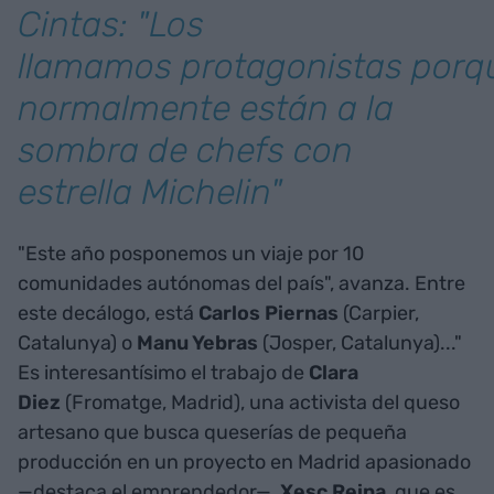
Cintas: "Los
llamamos
protagonistas
porq
normalmente están a la
sombra de chefs con
estrella Michelin"
"Este año posponemos un viaje por 10
comunidades autónomas del país", avanza. Entre
este decálogo, está
Carlos Piernas
(Carpier,
Catalunya) o
Manu Yebras
(Josper, Catalunya)..."
Es interesantísimo el trabajo de
Clara
Diez
(Fromatge, Madrid), una activista del queso
artesano que busca queserías de pequeña
producción en un proyecto en Madrid apasionado
—destaca el emprendedor—,
Xesc Reina
, que es