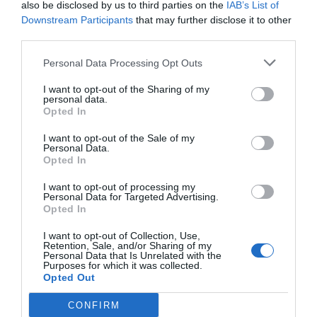
also be disclosed by us to third parties on the
IAB’s List of
AFTERWORK
Downstream Participants
that may further disclose it to other
El medicamento más caro del
third parties.
mundo
Personal Data Processing Opt Outs
20 de marzo de 2020
I want to opt-out of the Sharing of my
personal data.
Opted In
AFTERWORK
100 millones por un lienzo
I want to opt-out of the Sale of my
con cuatro manchas
Personal Data.
Opted In
13 de marzo de 2020
I want to opt-out of processing my
Personal Data for Targeted Advertising.
Opted In
I want to opt-out of Collection, Use,
Anterior
1
2
3
4
5
6
…
78
Siguiente
Retention, Sale, and/or Sharing of my
Personal Data that Is Unrelated with the
Purposes for which it was collected.
Opted Out
CONFIRM