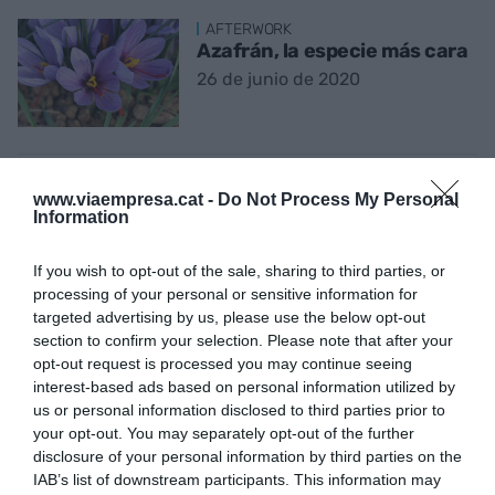
AFTERWORK
Azafrán, la especie más cara
26 de junio de 2020
CORONAVIRUS
www.viaempresa.cat -
Do Not Process My Personal
Cuando muera, pase por caja
Information
11 de abril de 2020
If you wish to opt-out of the sale, sharing to third parties, or
processing of your personal or sensitive information for
targeted advertising by us, please use the below opt-out
section to confirm your selection. Please note that after your
AFTERWORK
opt-out request is processed you may continue seeing
Respiraderos automáticos,
interest-based ads based on personal information utilized by
un salvavidas a 25.000
us or personal information disclosed to third parties prior to
dólares la unidad
your opt-out. You may separately opt-out of the further
27 de marzo de 2020
disclosure of your personal information by third parties on the
IAB’s list of downstream participants. This information may