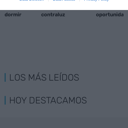
Un cuento antes de
Trabajamos a
El coste de
dormir
contraluz
oportunidad
LOS MÁS LEÍDOS
HOY DESTACAMOS