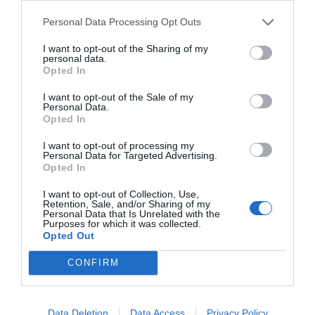
de Google de forma gratuita
Mantente informado con las últimas noticias de
Personal Data Processing Opt Outs
actualidad
ACTIVAR AHORA
I want to opt-out of the Sharing of my
personal data.
Opted In
I want to opt-out of the Sale of my
Personal Data.
Opted In
I want to opt-out of processing my
Personal Data for Targeted Advertising.
Opted In
RELACIONADAS
I want to opt-out of Collection, Use,
Retention, Sale, and/or Sharing of my
Personal Data that Is Unrelated with the
Purposes for which it was collected.
Opted Out
CONFIRM
Data Deletion
Data Access
Privacy Policy