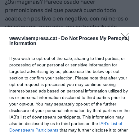
¿Os imagináis? Parece osado hacer
premoniciones del que pasará cuando todo
acabo, en positivo o en negativo, con números o
sin números, pero mira, me ha hecho ilusión
pensar que igual, a partir de ahora, podemos ir a
www.viaempresa.cat -
Do Not Process My Personal
algún buen restaurante sin pensar que el
Information
cochecito molesta, los niños también y por lo
If you wish to opt-out of the sale, sharing to third parties, or
tanto, nosotros, no cabemos.
processing of your personal or sensitive information for
targeted advertising by us, please use the below opt-out
section to confirm your selection. Please note that after your
A veces las consecuencias pequeñas de
opt-out request is processed you may continue seeing
situaciones tan grandes son las que dan aliento al
interest-based ads based on personal information utilized by
día a día. Estaría bien tener una moratoria al
us or personal information disclosed to third parties prior to
pesimismo que muchos derraman por encima de
your opt-out. You may separately opt-out of the further
disclosure of your personal information by third parties on the
todos cada día. Como esta alerta del Gobierno.
IAB’s list of downstream participants. This information may
also be disclosed by us to third parties on the
IAB’s List of
Downstream Participants
that may further disclose it to other
Añadir
VIA Empresa
como fuente preferida
third parties.