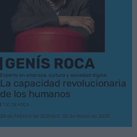
GENÍS ROCA
Experto en empresa, cultura y sociedad digital
La capacidad revolucionaria
de los humanos
TOC DE ROCA
28 de Febrero de 2025
Act. 02 de Marzo de 2025