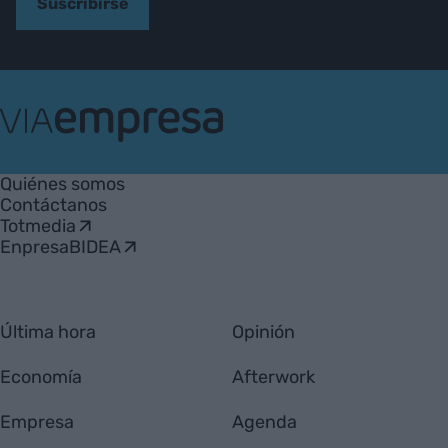
Suscribirse
VIA
Empresa
Quiénes somos
Contáctanos
Totmedia
EnpresaBIDEA
Última hora
Opinión
Economía
Afterwork
Empresa
Agenda