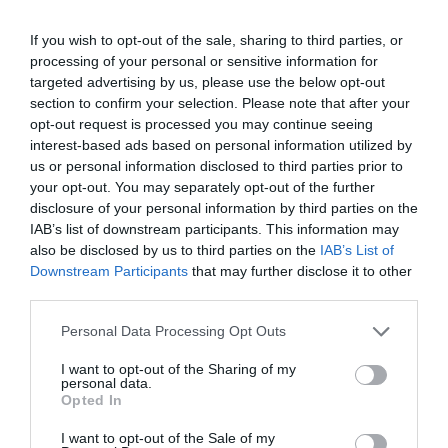
If you wish to opt-out of the sale, sharing to third parties, or
Jueves 13 de febrero: El costo de ser un
processing of your personal or sensitive information for
ignorante
targeted advertising by us, please use the below opt-out
section to confirm your selection. Please note that after your
opt-out request is processed you may continue seeing
En muchas empresas el ROI es el único lenguaje
interest-based ads based on personal information utilized by
común entre departamentos. Pero además de
us or personal information disclosed to third parties prior to
your opt-out. You may separately opt-out of the further
medir el Return Of Investment harán bien en
disclosure of your personal information by third parties on the
comenzar a medir el Return Of Ignorance, y tener
IAB’s list of downstream participants. This information may
también en cuenta cuánto están perdiendo
also be disclosed by us to third parties on the
IAB’s List of
porque sus equipos no saben cómo incorporar la
Downstream Participants
that may further disclose it to other
third parties.
IA.
Personal Data Processing Opt Outs
Miércoles 12 de febrero: Vamos mejorando
I want to opt-out of the Sharing of my
personal data.
Opted In
Hay herramientas que permiten generar
I want to opt-out of the Sale of my