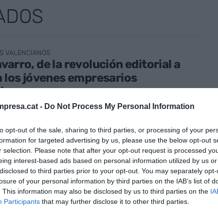
ADOS
S VALENCIANOS
varro, de la revolución editorial a
a los jóvenes empresarios
cianos
o de 2023
presa.cat -
Do Not Process My Personal Information
to opt-out of the sale, sharing to third parties, or processing of your per
formation for targeted advertising by us, please use the below opt-out s
S VALENCIANOS
r selection. Please note that after your opt-out request is processed y
 Faubel, la pausa en medio de la
eing interest-based ads based on personal information utilized by us or
idad extrema
disclosed to third parties prior to your opt-out. You may separately opt-
losure of your personal information by third parties on the IAB’s list of
io de 2023
. This information may also be disclosed by us to third parties on the
IA
Participants
that may further disclose it to other third parties.