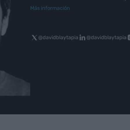
Más información
@davidblaytapia
@davidblaytapia