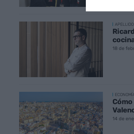
APELLIDO
Ricard
cocina
18 de feb
ECONOMÍ
Cómo c
Valen
14 de ene