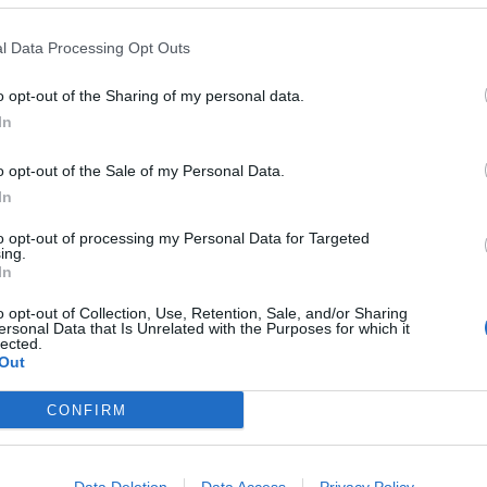
l Data Processing Opt Outs
o opt-out of the Sharing of my personal data.
S VALENCIANOS
Esteve, la tierra y el surf como
In
sos creativos
o opt-out of the Sale of my Personal Data.
l de 2023
In
to opt-out of processing my Personal Data for Targeted
ing.
In
o opt-out of Collection, Use, Retention, Sale, and/or Sharing
ersonal Data that Is Unrelated with the Purposes for which it
lected.
S VALENCIANOS
Out
imeno, cuando generar riqueza para
iedad se mide en unidades de cariño
CONFIRM
zo de 2023