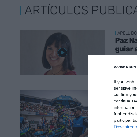
ARTÍCULOS PUBLIC
APELLIDO
Paz Na
guiar 
valen
8 de juli
www.viaem
If you wish 
sensitive in
APELLIDO
confirm you
Héctor
continue se
veloc
information 
further disc
17 de jun
participants
Downstream 