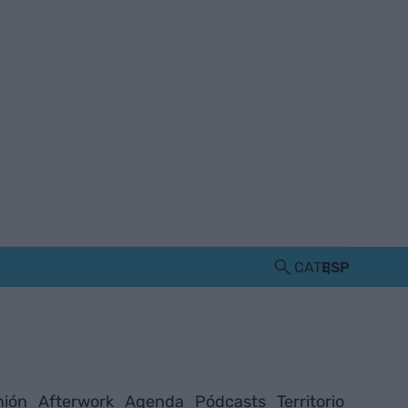
CAT
ESP
nión
Afterwork
Agenda
Pódcasts
Territorio