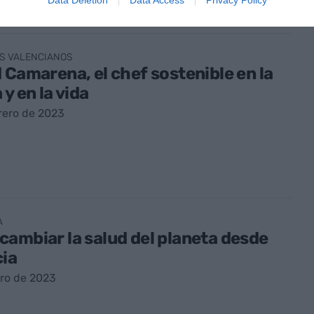
Data Deletion
Data Access
Privacy Policy
S VALENCIANOS
 Camarena, el chef sostenible en la
 y en la vida
rero de 2023
A
ambiar la salud del planeta desde
cia
ro de 2023