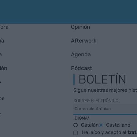
hora
Opinión
ía
Afterwork
a
Agenda
ión
Pódcast
A
BOLETÍN
Sigue nuestras mejores histo
be
CORREO ELECTRÓNICO
r
IDIOMA*
Catalán
Castellano
He leído y acepto el
tra