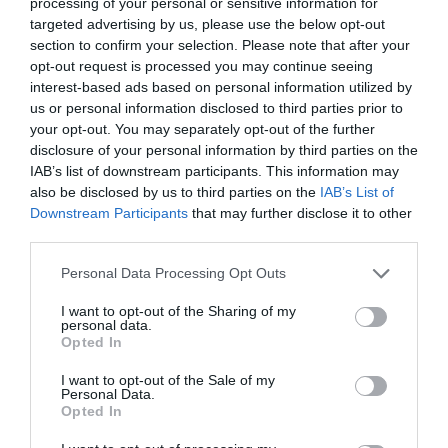
processing of your personal or sensitive information for
targeted advertising by us, please use the below opt-out
section to confirm your selection. Please note that after your
opt-out request is processed you may continue seeing
interest-based ads based on personal information utilized by
us or personal information disclosed to third parties prior to
your opt-out. You may separately opt-out of the further
disclosure of your personal information by third parties on the
IAB’s list of downstream participants. This information may
Dejando de banda cuestiones simbólicas y
also be disclosed by us to third parties on the
IAB’s List of
culturales, el nuevo propietario del negocio es,
Downstream Participants
that may further disclose it to other
third parties.
como decíamos, uno de los grandes productores
de acero del planeta. También es la compañía
Personal Data Processing Opt Outs
número 21 del ranking japonés, que está lleno de
I want to opt-out of the Sharing of my
firmas electrónicas y del mundo del motor. Sus
personal data.
Opted In
ventas se enfilan hasta los 60.000 millones de
dólares y proporciona unos beneficios de más de
I want to opt-out of the Sale of my
Personal Data.
6.000 millones. Entre sus máximos accionistas
Opted In
hay el banco
Nomura
(3,5%) y la aseguradora