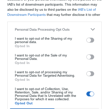
proyectos. Así, ha considerado que se tiene que
IAB’s list of downstream participants. This information may
also be disclosed by us to third parties on the
IAB’s List of
trabajar en ámbitos como el posicionamiento de la
Downstream Participants
that may further disclose it to other
capital catalana en los mejores rankings
third parties.
internacionales de ámbitos tan variados como la
cultura, la educación, la innovación, el talento...
Personal Data Processing Opt Outs
I want to opt-out of the Sharing of my
personal data.
Por otro lado, ha avanzado que la entidad ha
Opted In
impulsado la realización de un documental -que
I want to opt-out of the Sale of my
próximamente se podrá visionar en TV3- donde
Personal Data.
Opted In
se ha "dibujado" cómo tendría que ser la
Barcelona de 2050, con propuestas concretas
I want to opt-out of processing my
Personal Data for Targeted Advertising.
para varias zonas de la ciudad. "Hay que
Opted In
identificar qué oportunidades de progreso nos
I want to opt-out of Collection, Use,
ofrece la ciudad y potenciarlas en el futuro", ha
Retention, Sale, and/or Sharing of my
Personal Data that Is Unrelated with the
insistido.
Purposes for which it was collected.
Opted Out