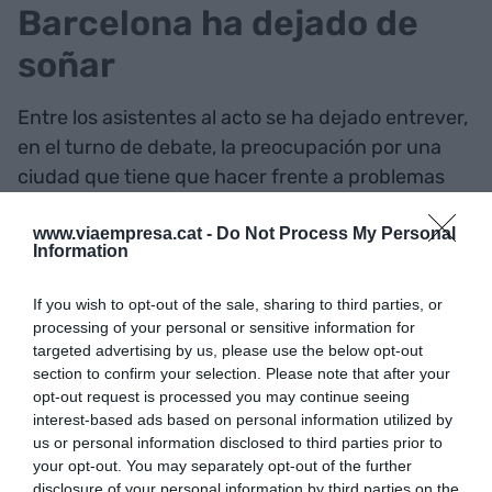
Barcelona ha dejado de
soñar
Entre los asistentes al acto se ha dejado entrever,
en el turno de debate, la preocupación por una
ciudad que tiene que hacer frente a problemas
como la vivienda o el turismo y la reciente
www.viaempresa.cat -
Do Not Process My Personal
cancelación del Mobile World Congress (MWC).
Information
Ante esto, la receta de Barcelona Global es una:
hacer que Barcelona vuelva a soñar.
If you wish to opt-out of the sale, sharing to third parties, or
processing of your personal or sensitive information for
targeted advertising by us, please use the below opt-out
Pau Guardans ha hecho un repaso de los
section to confirm your selection. Please note that after your
aspectos en los que la ciudad puede mejorar y
opt-out request is processed you may continue seeing
hacer que "vuelva a soñar", que sea una ciudad
interest-based ads based on personal information utilized by
us or personal information disclosed to third parties prior to
"donde haya grúas", ha mencionado como símbolo
your opt-out. You may separately opt-out of the further
de un futuro prometedor, de una urbe que tiene
disclosure of your personal information by third parties on the