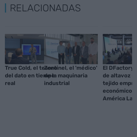
RELACIONADAS
True Cold, el tesoro
Zentinel, el 'médico'
El DFactory 
del dato en tiempo
de la maquinaria
de altavoz d
real
industrial
tejido empre
económico d
América Lat