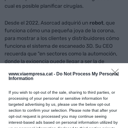
cual es posible planificar cirugías.
Desde el 2022, Asorcad adquirió un
robot
, que
funciona cómo una pequeña joya de la corona,
para mostrar a los clientes y distribuidores cómo
funciona el sistema de escaneado 3D. Su CEO
recuerda que "en sectores como la automoción,
donde la exigencia puede llegar a ser la de
fabricar una pieza cada 30 segundos, es
www.viaempresa.cat -
Do Not Process My Personal
necesario un control de calidad, bidimensional,
Information
casi automático y con un sistema de detección
muy rápido". Es la traslación del control de calidad
If you wish to opt-out of the sale, sharing to third parties, or
processing of your personal or sensitive information for
del siglo XX a un procedimiento tecnológico con el
targeted advertising by us, please use the below opt-out
3D como herramienta.
section to confirm your selection. Please note that after your
opt-out request is processed you may continue seeing
interest-based ads based on personal information utilized by
Un escaparate para