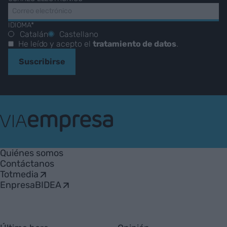
IDIOMA*
Catalán
Castellano
He leído y acepto el
tratamiento de datos
.
Suscribirse
VIA
Empresa
Quiénes somos
Contáctanos
Totmedia
EnpresaBIDEA