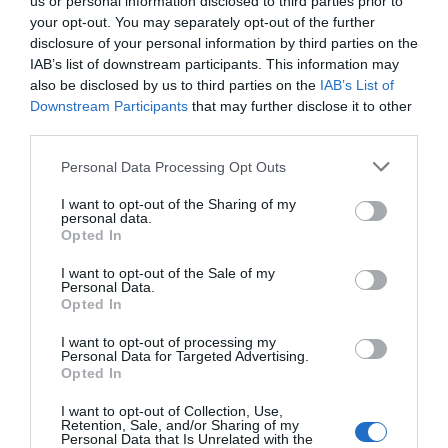
us or personal information disclosed to third parties prior to
'coopetir'
your opt-out. You may separately opt-out of the further
disclosure of your personal information by third parties on the
IAB’s list of downstream participants. This information may
Más allá de la competencia habitual, sobre todo
also be disclosed by us to third parties on the
IAB’s List of
entre las empresas tecnológicas, el CEO de
Downstream Participants
that may further disclose it to other
third parties.
Asorcad habla de 'coopetir' , una palabra que
fusionaría los conceptos competir y colaborar.
Personal Data Processing Opt Outs
"Coopetimos para ser más competitivos y esto
I want to opt-out of the Sharing of my
nos lo permite un entorno y un escaparate como
personal data.
Opted In
el DFactory". En este escenario, Sánchez habla de
acciones para "interaccionar con empresas de
I want to opt-out of the Sale of my
Personal Data.
datos, de inteligencia artificial o robótica para
Opted In
gestionar proyectos conjuntos con soluciones
I want to opt-out of processing my
avanzadas en un contexto de visibilidad". Esta
Personal Data for Targeted Advertising.
Opted In
colaboración, añade, "favorece una conexión
directa con la industria 4.0".
I want to opt-out of Collection, Use,
Retention, Sale, and/or Sharing of my
Personal Data that Is Unrelated with the