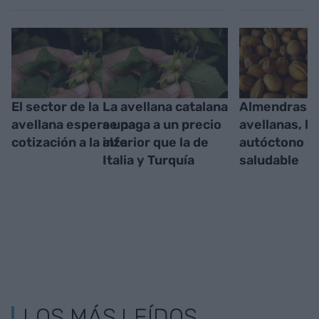
El sector de la
La avellana catalana
Almendras y
avellana espera una
se paga a un precio
avellanas, la
cotización a la alza
inferior que la de
autóctono y
Italia y Turquía
saludable
LOS MÁS LEÍDOS