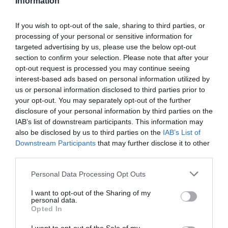
Information
de los productores de frutos secos, empezaba
If you wish to opt-out of the sale, sharing to third parties, or
otro fenómeno: la pérdida continuada de
processing of your personal or sensitive information for
superficie de plantación de avellano.
targeted advertising by us, please use the below opt-out
section to confirm your selection. Please note that after your
opt-out request is processed you may continue seeing
En Catalunya, donde se
interest-based ads based on personal information utilized by
concentraba el 95% de la
us or personal information disclosed to third parties prior to
your opt-out. You may separately opt-out of the further
producción del Estado, la
disclosure of your personal information by third parties on the
IAB’s list of downstream participants. This information may
superficie dedicada al
also be disclosed by us to third parties on the
IAB’s List of
Downstream Participants
that may further disclose it to other
avellano cayó a menos de la
third parties.
mitad en 30 años; en 1986
Personal Data Processing Opt Outs
había 33.000 hectáreas;
I want to opt-out of the Sharing of my
personal data.
en 2016, un total de 10.000
Opted In