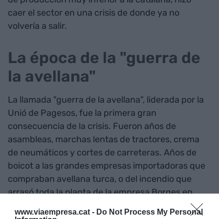
caer el sector en una crisis de donde ya no
volvería a salir.
La época de la "guerra de
la avellana"
La llamada "guerra de la avellana", liderada por la
Unió de Pagesos, fue la primera gran
consecuencia de la crisis. Fueron años de
asambleas, marchas lentas de tractores, crema
de neumáticos y cortes de carreteras. Años de
boicot a las grandes empresas importadoras que
compraban avellana turca, o del incendio que
arrasó toda la planta de la empresa Borges en
Reus. Pero mientras el
Menja avellanes
de
www.viaempresa.cat -
Do Not Process My Personal
Els Pets se convertía en un himno de las protestas