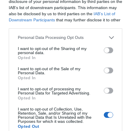
disclosure of your personal information by third parties on the
Es testigo de Emprendeduría y Empresas. Web de
IAB’s list of downstream participants. This information may
referencia
barcelonactiva.cat/emprenedoria
also be disclosed by us to third parties on the
IAB’s List of
Downstream Participants
that may further disclose it to other
third parties.
Jordi llegó a Barcelona Activa con una idea, que
Personal Data Processing Opt Outs
se ha hecho mayor en la Incubadora de Glòries.
Union Avatars es una startup que ofrece
I want to opt-out of the Sharing of my
personal data.
soluciones de avatares personales para poder
Opted In
proyectarlos en internet de forma inmersiva.
I want to opt-out of the Sale of my
Personal Data.
Opted In
Conoce
aquí
su historia.
I want to opt-out of processing my
Personal Data for Targeted Advertising.
Patricia Matos,
Opted In
instaladora de placas
I want to opt-out of Collection, Use,
Retention, Sale, and/or Sharing of my
Personal Data that Is Unrelated with the
solares
Purposes for which it was collected.
Opted Out