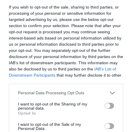
de radio
que servirá como radio comunitaria de la
If you wish to opt-out of the sale, sharing to third parties, or
red de bibliotecas de la diputación de Barcelona y
processing of your personal or sensitive information for
targeted advertising by us, please use the below opt-out
llama Radio Macondo en honor al pueblo ficticio
section to confirm your selection. Please note that after your
donde se sitúan algunas de las novelas de García
opt-out request is processed you may continue seeing
Márquez.
interest-based ads based on personal information utilized by
us or personal information disclosed to third parties prior to
your opt-out. You may separately opt-out of the further
El espacio infantil tiene unas gradas de madera y
disclosure of your personal information by third parties on the
unas almohadas para que los niños puedan jugar
IAB’s list of downstream participants. This information may
also be disclosed by us to third parties on the
IAB’s List of
y leer. La sala se llama Habitación de las
Downstream Participants
that may further disclose it to other
sensaciones porque está dotada de elementos
third parties.
sensoriales, como unos ventiladores de aire, con
Personal Data Processing Opt Outs
el objetivo de poder poner efectos de ambiente -
como aire frío o caliente- cuando se realicen
I want to opt-out of the Sharing of my
personal data.
actividades de lectura de cuentos o libros. Gran
Opted In
parte de las paredes exteriores son de cristal y en
I want to opt-out of the Sale of my
el techo también hay ventanas que amplían la
Personal Data.