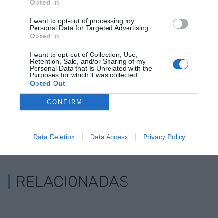
Opted In
luminosidad del edificio.
I want to opt-out of processing my
Personal Data for Targeted Advertising.
Opted In
Añadir
VIA Empresa
como fuente preferida
de Google de forma gratuita
I want to opt-out of Collection, Use,
Mantente informado con las últimas noticias de
Retention, Sale, and/or Sharing of my
actualidad
Personal Data that Is Unrelated with the
ACTIVAR AHORA
Purposes for which it was collected.
Opted Out
CONFIRM
Data Deletion
Data Access
Privacy Policy
RELACIONADAS