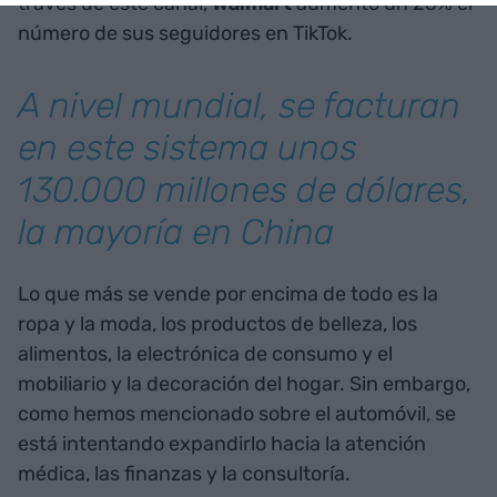
través de este canal,
Walmart
aumentó un 25% el
número de sus seguidores en TikTok.
A nivel mundial, se facturan
en este sistema unos
130.000 millones de dólares,
la mayoría en China
Lo que más se vende por encima de todo es la
ropa y la moda, los productos de belleza, los
alimentos, la electrónica de consumo y el
mobiliario y la decoración del hogar. Sin embargo,
como hemos mencionado sobre el automóvil, se
está intentando expandirlo hacia la atención
médica, las finanzas y la consultoría.