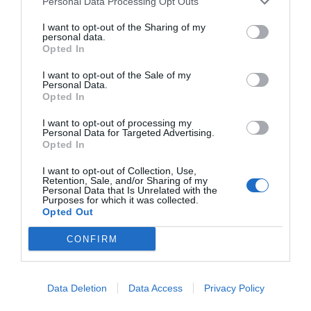
Personal Data Processing Opt Outs
Mientras el cliente reacciona con recelo ante otros
I want to opt-out of the Sharing of my
formatos del comercio electrónico,
McKinsey
, en
personal data.
Opted In
el artículo
¡Es la hora del espectáculo! Cómo el
comercio en vivo está transformando la
I want to opt-out of the Sale of my
Personal Data.
experiencia de compra
, de julio de 2022,
Opted In
confirma que en este caso sucede absolutamente
I want to opt-out of processing my
lo contrario. La empresa alemana
Douglas
,
Personal Data for Targeted Advertising.
dedicada a los productos de belleza, realiza
Opted In
diversos programas semanales de
Live Shopping
I want to opt-out of Collection, Use,
con expertos e influencers, y obtiene una tasa de
Retention, Sale, and/or Sharing of my
Personal Data that Is Unrelated with the
conversión del 40%.
Atresmedia
acaba de lanzar
Purposes for which it was collected.
Opted Out
una teletienda moderna utilizando su canal
televisivo.
Cupra
, el coche de Seat, ya se está
CONFIRM
comercializando a través de la plataforma
española onlive.es.
Tommy Hilfiger
vendió 1.300
Data Deletion
Data Access
Privacy Policy
sudaderas en diez minutos. En una sola acción a