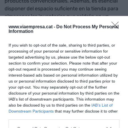
productos convencionales. Además, es esencial
disponer del espacio suficiente en la tienda para
almacenar los inventarios que saldrán en un
momento o idear la logística para que el
www.viaempresa.cat -
Do Not Process My Personal
fabricante envíe la mercancía al domicilio del
Information
comprador. Hay que diferenciarse claramente de
If you wish to opt-out of the sale, sharing to third parties, or
lo que hacen los demás. También es fundamental
processing of your personal or sensitive information for
transformar al personal de la tienda, grande o
targeted advertising by us, please use the below opt-out
pequeña, o de la cadena en presentadores de la
section to confirm your selection. Please note that after your
opt-out request is processed you may continue seeing
venta, formándolos adecuadamente. Y,
interest-based ads based on personal information utilized by
finalmente, obtener rentabilidad con esta nueva
us or personal information disclosed to third parties prior to
manera de vender. Probablemente, su aplicación
your opt-out. You may separately opt-out of the further
producirá una nueva brecha entre los grandes y
disclosure of your personal information by third parties on the
IAB’s list of downstream participants. This information may
los pequeños, aunque esta vez estamos hablando
also be disclosed by us to third parties on the
IAB’s List of
de sistemas asequibles y fáciles de adaptarse a
Downstream Participants
that may further disclose it to other
ellos.
third parties.