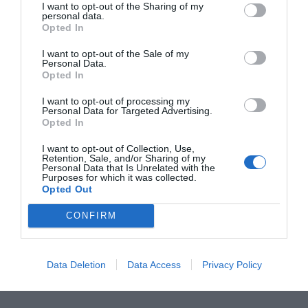
I want to opt-out of the Sharing of my
personal data.
Opted In
I want to opt-out of the Sale of my
Personal Data.
Opted In
Los 25 productos más exportados de Catalunya a EE.
UU. representan más del 87% del total exportado al
I want to opt-out of processing my
país norteamericano | Acció
Personal Data for Targeted Advertising.
Opted In
Tal como muestra la tabla de Acció, también se
verían afectados el pescado, el vino y cava, otros
I want to opt-out of Collection, Use,
Retention, Sale, and/or Sharing of my
productos químicos (principalmente reactivos de
Personal Data that Is Unrelated with the
Purposes for which it was collected.
diagnóstico), combustibles, aceites vegetales
Opted Out
(fundamentalmente de oliva) y manufacturas de
fundición de hierro y acero. Todos ellos son
CONFIRM
productos que en Estados Unidos representan
más de un 5% respecto del total de ventas al
Data Deletion
Data Access
Privacy Policy
mundo.