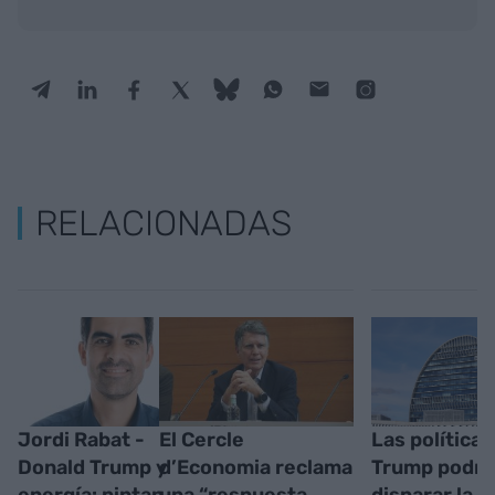
RELACIONADAS
Jordi Rabat -
El Cercle
Las políticas
Donald Trump y
d’Economia reclama
Trump podrí
energía: pintan
una “respuesta
disparar la i