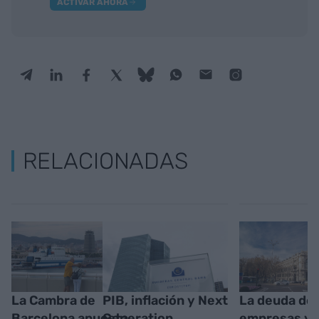
ACTIVAR AHORA
RELACIONADAS
La Cambra de
PIB, inflación y Next
La deuda de 
Barcelona apuesta
Generation
empresas y 