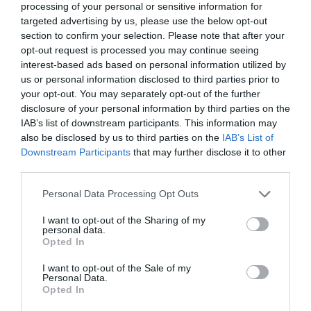
processing of your personal or sensitive information for
relación con las previsiones anteriores. A pesar de
targeted advertising by us, please use the below opt-out
esto, el dinamismo del mercado laboral y el ahorro
section to confirm your selection. Please note that after your
embalsado compensarán, en parte, la pérdida de
opt-out request is processed you may continue seeing
interest-based ads based on personal information utilized by
capacidad adquisitiva de los hogares durante los
us or personal information disclosed to third parties prior to
próximos trimestres.
your opt-out. You may separately opt-out of the further
disclosure of your personal information by third parties on the
IAB’s list of downstream participants. This information may
Una conclusión importante del informe es que
also be disclosed by us to third parties on the
IAB’s List of
estas previsiones no prevén que la economía
Downstream Participants
that may further disclose it to other
catalana entre en un contexto de estanflación
third parties.
(ausencia de crecimiento económico con
Personal Data Processing Opt Outs
elevadas tasas de inflación) en los próximos
I want to opt-out of the Sharing of my
trimestres. Sin embargo, el escenario central del
personal data.
informe es que Rusia no cortará de forma drástica
Opted In
el suministro de gas a Europa. De hacerse
I want to opt-out of the Sale of my
efectivo este riesgo, la economía europea podría
Personal Data.
Opted In
entrar en recesión y habría que revisar a la baja