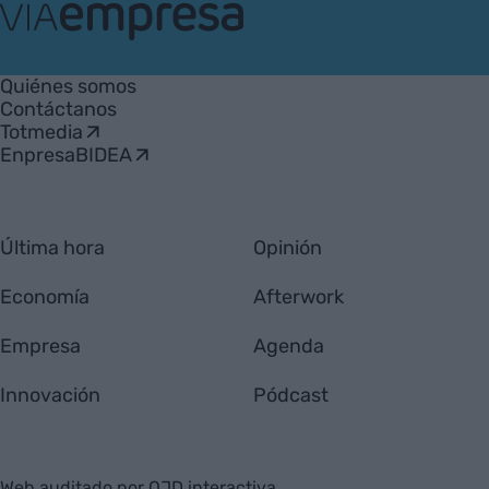
VIA
Empresa
Quiénes somos
Contáctanos
Totmedia
EnpresaBIDEA
Última hora
Opinión
Economía
Afterwork
Empresa
Agenda
Innovación
Pódcast
Web auditado por OJD interactiva