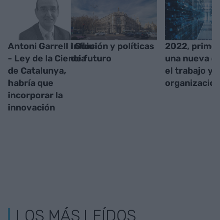
Antoni Garrell i Guiu
Inflación y políticas
2022, primer
- Ley de la Ciencia
de futuro
una nueva er
de Catalunya,
el trabajo y l
habría que
organizacio
incorporar la
innovación
LOS MÁS LEÍDOS