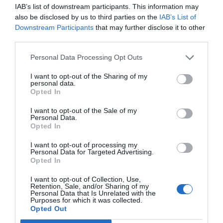
enfatizar y priorizar las actuaciones encaminadas
IAB’s list of downstream participants. This information may
a acelerar el desarrollo técnico y científico como
also be disclosed by us to third parties on the
IAB’s List of
Downstream Participants
that may further disclose it to other
motor de futuro. La gestión y uso eficiente del
third parties.
agua al potenciar el sector agrícola y el mundo
rural. La mejorara de la movilidad sostenible. La
Personal Data Processing Opt Outs
transformación energética potenciando la
I want to opt-out of the Sharing of my
energía fotovoltaica y el hidrógeno. Se debe
personal data.
Opted In
fortalecer la reindustrialización con criterios de
Industria 4.0 y de economía circular impulsando,
I want to opt-out of the Sale of my
Personal Data.
a la vez, los componentes tecnológicos que la
Opted In
conforman. Y, lógicamente, alfabetizar
I want to opt-out of processing my
digitalmente a la sociedad en su totalidad, porque
Personal Data for Targeted Advertising.
Opted In
hoy día ser o no ser digital ya no se pone en duda,
la cuestión se hacer las cosas asumiendo la
I want to opt-out of Collection, Use,
Retention, Sale, and/or Sharing of my
viabilidad económica de las iniciativas, la
Personal Data that Is Unrelated with the
Purposes for which it was collected.
sostenibilidad y el retorno social.
Opted Out