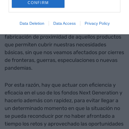
CONFIRM
Un conjunto de actuaciones encaminadas a
asegurar un futuro próspero y, también, para
disponer de un cierto grado de autonomía,
Data Deletion
Data Access
Privacy Policy
es decir, de capacidad de producción y
fabricación de proximidad de aquellos productos
que permiten cubrir nuestras necesidades
básicas, sin que nos veamos afectados por cierres
de fronteras, guerras, especulaciones o nuevas
pandemias.
Por esta razón, hay que actuar con eficiencia y
eficacia en el uso de los fondos Next Generation y
hacerlo además con rapidez, para evitar llegar a
un determinado momento en que la situación no
se pueda reconducir por no haber afrontado a
tiempo los retos y aprovechado las oportunidades