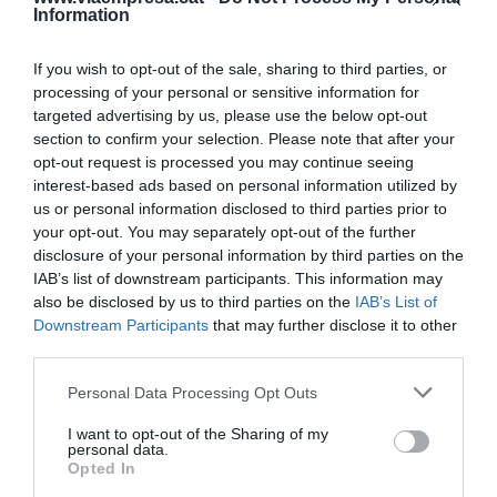
bonificación, la ampliación de tramos, a la cual
Information
actualmente se acogen más de 350.000
abonados.
If you wish to opt-out of the sale, sharing to third parties, or
processing of your personal or sensitive information for
targeted advertising by us, please use the below opt-out
section to confirm your selection. Please note that after your
Añadir
VIA Empresa
como fuente preferida
opt-out request is processed you may continue seeing
de Google de forma gratuita
interest-based ads based on personal information utilized by
Mantente informado con las últimas noticias de
actualidad
us or personal information disclosed to third parties prior to
ACTIVAR AHORA
your opt-out. You may separately opt-out of the further
disclosure of your personal information by third parties on the
IAB’s list of downstream participants. This information may
also be disclosed by us to third parties on the
IAB’s List of
Downstream Participants
that may further disclose it to other
third parties.
Personal Data Processing Opt Outs
I want to opt-out of the Sharing of my
personal data.
RELACIONADAS
Opted In