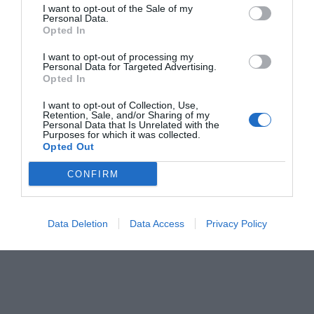
I want to opt-out of the Sale of my
Personal Data.
Opted In
I want to opt-out of processing my
Personal Data for Targeted Advertising.
Opted In
I want to opt-out of Collection, Use,
Retention, Sale, and/or Sharing of my
Economía de
El paro temporal
Foment pide
Personal Data that Is Unrelated with the
Purposes for which it was collected.
"guerra": Torra vs.
afecta en un 98% a
Sánchez una
Opted Out
Sánchez
los servicios
moratoria fi
para las em
CONFIRM
Data Deletion
Data Access
Privacy Policy