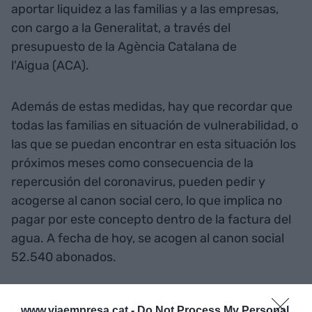
aportar liquidez a las familias y a las empresas,
con cargo a la Generalitat, a través del
presupuesto de la Agència Catalana de
l'Aigua (ACA).
Además de estas medidas, hay que recordar que
todas las familias en situación de vulnerabilidad, o
las que se puedan encontrar en esta situación los
próximos meses como consecuencia de la
repercusión del coronavirus, pueden pedir y
acogerse al canon social cero, lo que implica no
pagar por este concepto dentro de la factura del
agua. A fecha de hoy, se acogen al canon social
52.540 abonados.
La ACA dispone habitualmente de otra
www.viaempresa.cat -
Do Not Process My Personal