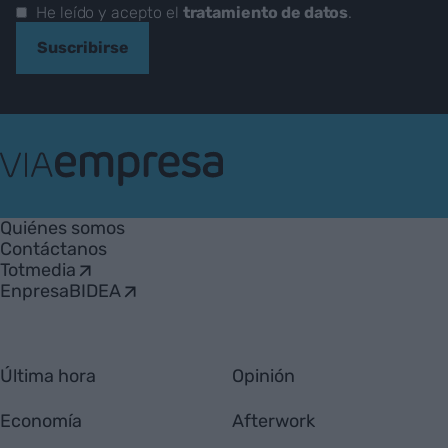
He leído y acepto el
tratamiento de datos
.
Suscribirse
VIA
Empresa
Quiénes somos
Contáctanos
Totmedia
EnpresaBIDEA
Última hora
Opinión
Economía
Afterwork