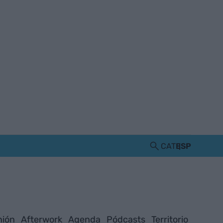
CAT
ESP
nión
Afterwork
Agenda
Pódcasts
Territorio