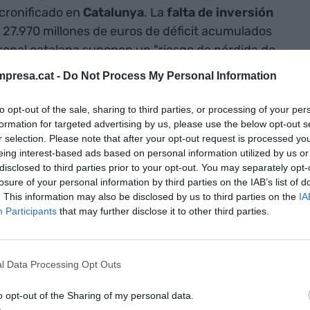
 cronificado en
Catalunya
. La
falta de inversión
s 27.970 millones de euros de déficit acumulados
ronal catalana suponen un "riesgo de pérdida de
r Mediterráneo
juega un papel principal y
presa.cat -
Do Not Process My Personal Information
rno para Corredor Mediterráneo,
Josep Vicent
que "sin continuidad no hay Corredor
to opt-out of the sale, sharing to third parties, or processing of your per
ectado
". Ahora, pasados los seis primeros meses
formation for targeted advertising by us, please use the below opt-out s
r selection. Please note that after your opt-out request is processed y
 de Empresarios (AVE) hace la primera revisión del
eing interest-based ads based on personal information utilized by us or
 el trazado definitivo esté completo en
2025
.
disclosed to third parties prior to your opt-out. You may separately opt-
losure of your personal information by third parties on the IAB’s list of
. This information may also be disclosed by us to third parties on the
IA
d transeuropea a la cual se tiene que unir
Participants
that may further disclose it to other third parties.
00 kilómetros, concentra el 54% de los habitantes
 PIB de la Unión Europea, pide que se ejecute una
cional que conecte Algeciras con la frontera
l Data Processing Opt Outs
 a las ciudades mediterráneas entre sí
uviéramos Corredor Mediterráneo desde 1992,
o opt-out of the Sharing of my personal data.