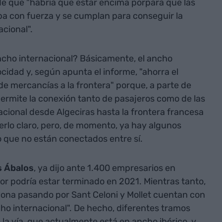
 de que "habría que estar encima porpara que las
ba con fuerza y se cumplan para conseguir la
cional".
ancho internacional? Básicamente, el ancho
ocidad y, según apunta el informe, "ahorra el
e mercancías a la frontera" porque, a parte de
permite la conexión tanto de pasajeros como de las
cional desde Algeciras hasta la frontera francesa
rlo claro, pero, de momento, ya hay algunos
 que no están conectados entre sí.
s Ábalos
, ya dijo ante 1.400 empresarios en
r podría estar terminado en 2021. Mientras tanto,
lona pasando por Sant Celoni y Mollet cuentan con
ho internacional". De hecho, diferentes tramos
 la vía, que actualmente está en ancho ibérico, y