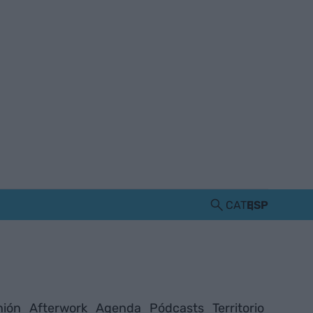
CAT
ESP
nión
Afterwork
Agenda
Pódcasts
Territorio