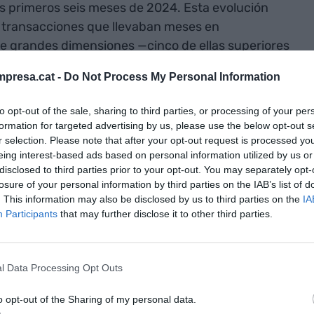
s primeros seis meses de 2024. Esta evolución
 de transacciones que llevaban meses en
de grandes dimensiones —cinco de ellas superiores
lados acompañados de ampliaciones. Todo ello
presa.cat -
Do Not Process My Personal Information
 en la demanda corporativa.
to opt-out of the sale, sharing to third parties, or processing of your per
l Departamento de Oficinas de Forcadell, “el
formation for targeted advertising by us, please use the below opt-out s
r selection. Please note that after your opt-out request is processed y
 muestra señales claras de recuperación, con un
eing interest-based ads based on personal information utilized by us or
sar de la prudencia en la toma de decisiones,
disclosed to third parties prior to your opt-out. You may separately opt-
peraciones cerradas, especialmente en zonas
losure of your personal information by third parties on the IAB’s list of
stra que las empresas siguen apostando por
. This information may also be disclosed by us to third parties on the
IA
Participants
that may further disclose it to other third parties.
ntornos que favorecen la atracción y la retención
l Data Processing Opt Outs
vé una
o opt-out of the Sharing of my personal data.
 de