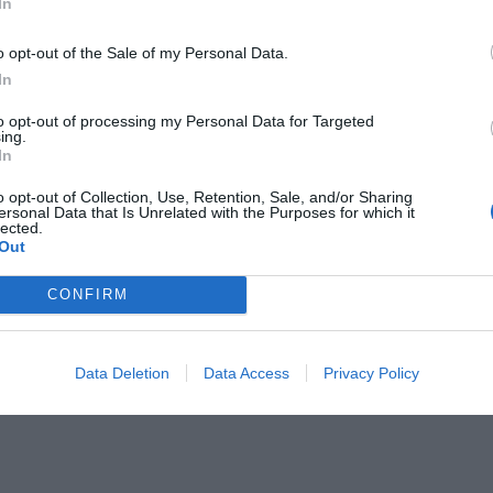
In
ea con 2024
o opt-out of the Sale of my Personal Data.
In
del año se mantienen estables, con una
to opt-out of processing my Personal Data for Targeted
00 m², lo que situaría el balance anual en línea
ing.
In
 plazos de decisión siguen siendo largos, se
 gran envergadura se materialicen durante la
o opt-out of Collection, Use, Retention, Sale, and/or Sharing
ersonal Data that Is Unrelated with the Purposes for which it
n más impulso al dinamismo del mercado.
lected.
Out
CONFIRM
 confirma Barcelona como principal 'hub'
o con unas nuevas oficinas de 8.500 m²
Data Deletion
Data Access
Privacy Policy