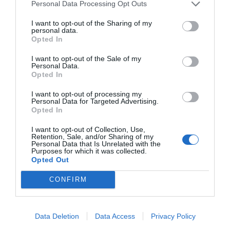
el brazo, ha insistido en que, a pesar de que está
Personal Data Processing Opt Outs
muy bien que los fondos Next Generation
I want to opt-out of the Sharing of my
destinen una parte muy importante tanto a
personal data.
Opted In
digitalización como la economía verde, hay una
parte que también tendría que servir para
I want to opt-out of the Sale of my
Personal Data.
"ayudar a mejorar la viabilidad de las empresas".
Opted In
Porque, reitera, "en momentos de crisis como el
I want to opt-out of processing my
actual no se puede dejar que el mercado lo
Personal Data for Targeted Advertising.
Opted In
solucione a solas" como pasó en la crisis de 1929,
cosa que provocó que el PIB mundial cayera un
I want to opt-out of Collection, Use,
Retention, Sale, and/or Sharing of my
40%. "Los economistas han ido aprendiendo que
Personal Data that Is Unrelated with the
Purposes for which it was collected.
en momentos así tienen que haber estímulos, que
Opted Out
se tiene que intervenir y que todo esto amortigua
CONFIRM
la caída".
Amat: "En momentos de
Data Deletion
Data Access
Privacy Policy