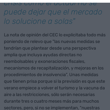
crisis como el actual no se
puede dejar que el mercado
lo solucione a solas"
La nota de opinión del CEC lo explicitaba todo más
poniendo de relevo que "las nuevas medidas se
tendrían que plantear desde una perspectiva
amplia que incluya ayudas directas no
reembolsables y exoneraciones fiscales,
mecanismos de recapitalización, y mejoras en los
procedimientos de insolvencia". Unas medidas
que tienen prisa porque si la previsión es que este
verano empiece a volver el turismo y la vacuna da
aire a las restricciones, sólo serán necesarias
durante tres o cuatro meses más para muchos
sectores, pero, si no se implementan, "nuestras