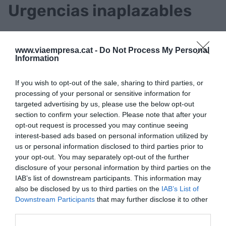
Urgencias inaplazables
El CEC ya reclamaba hace un par de semanas en
su nota de opinión "el establecimiento de
www.viaempresa.cat -
Do Not Process My Personal
Information
mecanismos de ayudas directas a las empresas y
el aprovechamiento de los fondos europeos de
If you wish to opt-out of the sale, sharing to third parties, or
recuperación", dos líneas que la entidad considera
processing of your personal or sensitive information for
que son "fundamentales y prioritarias en estos
targeted advertising by us, please use the below opt-out
section to confirm your selection. Please note that after your
momentos" y que, como ha insistido Amat, "lo
opt-out request is processed you may continue seeing
importante es que lleguen dinero a las empresas",
interest-based ads based on personal information utilized by
sea en forma de ERTE, de ayudas para pagar a
us or personal information disclosed to third parties prior to
proveedores o lo que sea.
your opt-out. You may separately opt-out of the further
disclosure of your personal information by third parties on the
IAB’s list of downstream participants. This information may
Según su parecer, "lo ideal es que las ayudas
also be disclosed by us to third parties on the
IAB’s List of
Downstream Participants
that may further disclose it to other
vayan a empresas viables para que todavía lo
third parties.
sean más" y, justamente con este argumento bajo