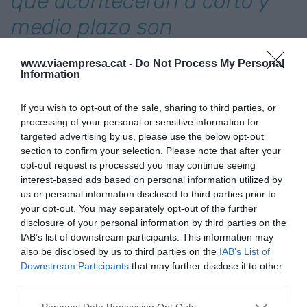
que acontecerán a corto y
medio plazo son
inimaginables"
www.viaempresa.cat -
Do Not Process My Personal
Information
Actualmente se van incorporando nuevas
If you wish to opt-out of the sale, sharing to third parties, or
técnicas antes rechazadas para el uso de la
processing of your personal or sensitive information for
robótica. Es curioso que las diferentes técnicas
targeted advertising by us, please use the below opt-out
que se incorporan a la robótica no retrocedan
section to confirm your selection. Please note that after your
hacia la laparoscopia.
opt-out request is processed you may continue seeing
interest-based ads based on personal information utilized by
us or personal information disclosed to third parties prior to
En la cirugía bariátrica realizamos todas las
your opt-out. You may separately opt-out of the further
técnicas que se hacen por vía laparoscópica
disclosure of your personal information by third parties on the
IAB’s list of downstream participants. This information may
mediante el robot Da Vinci. Los pacientes
also be disclosed by us to third parties on the
IAB’s List of
perciben menos dolor en la etapa postoperatoria,
Downstream Participants
that may further disclose it to other
ello permite una recuperación funcional más
third parties.
rápida con un ingreso hospitalario más corto.