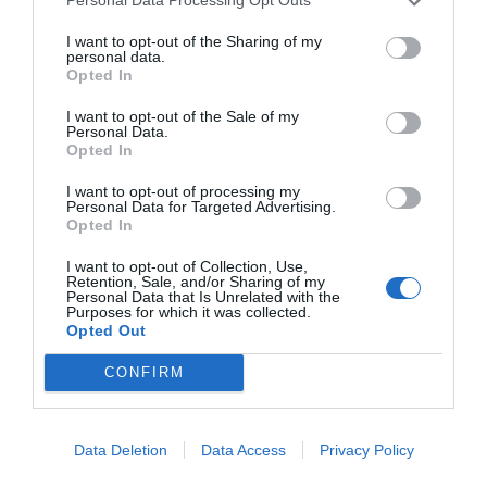
Personal Data Processing Opt Outs
Poco a poco los cirujanos apreciamos las ventajas
I want to opt-out of the Sharing of my
de disponer de un equipo que permite mejor
personal data.
visualización y precisión en los movimientos. Este
Opted In
hecho incrementa la calidad del acto quirúrgico
I want to opt-out of the Sale of my
con lo que se mejoran los resultados. Globalmente
Personal Data.
Opted In
toda la incorporación de la tecnología al quirófano
permite contar con más ayudas que incrementan
I want to opt-out of processing my
Personal Data for Targeted Advertising.
el objetivo de optimizar la seguridad del paciente.
Opted In
I want to opt-out of Collection, Use,
Retention, Sale, and/or Sharing of my
Finalmente debo explicar que la verdadera
Personal Data that Is Unrelated with the
revolución de la robótica consiste en la capacidad
Purposes for which it was collected.
Opted Out
de introducir dos nuevos factores:
CONFIRM
Capacidad de realizar intervenciones a
distancia y el telementoring, todavía no
Data Deletion
Data Access
Privacy Policy
perfeccionado, pero la llegada del 5G con