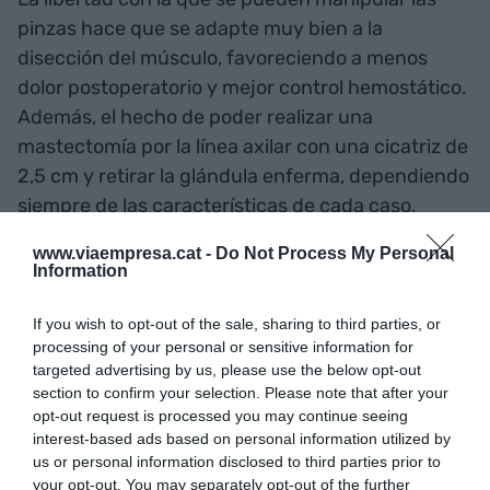
pinzas hace que se adapte muy bien a la
disección del músculo, favoreciendo a menos
dolor postoperatorio y mejor control hemostático.
Además, el hecho de poder realizar una
mastectomía por la línea axilar con una cicatriz de
2,5 cm y retirar la glándula enferma, dependiendo
siempre de las características de cada caso,
posibilita conservar el pezón.
www.viaempresa.cat -
Do Not Process My Personal
Information
Dos grandes ventajas
If you wish to opt-out of the sale, sharing to third parties, or
respecto a la cirugía
processing of your personal or sensitive information for
targeted advertising by us, please use the below opt-out
endoscópica son la visión en
section to confirm your selection. Please note that after your
opt-out request is processed you may continue seeing
3D en alta definición que
interest-based ads based on personal information utilized by
ofrece el robot y los
us or personal information disclosed to third parties prior to
your opt-out. You may separately opt-out of the further