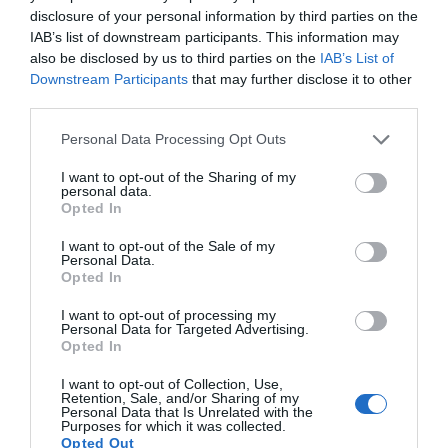
movimientos en 360° de las
disclosure of your personal information by third parties on the
IAB’s list of downstream participants. This information may
pinzas
also be disclosed by us to third parties on the
IAB’s List of
Downstream Participants
that may further disclose it to other
third parties.
También permite preservar la piel de la mama
Personal Data Processing Opt Outs
mediante la insuflación de Co2 que favorece a
separar mejor los tejidos, identificar los
I want to opt-out of the Sharing of my
personal data.
ligamentos de Cooper y mejorar la visualización
Opted In
de vasos linfáticos; evitando así disminuir
I want to opt-out of the Sale of my
hematomas o linforragias. La utilización del Da
Personal Data.
Vinci es aplicable tanto para mastectomías Skin
Opted In
Sparing como para Nipple sparing y
I want to opt-out of processing my
Personal Data for Targeted Advertising.
tumorectomías.
Opted In
I want to opt-out of Collection, Use,
Aunque parece un hecho propio de ciencia
Retention, Sale, and/or Sharing of my
Personal Data that Is Unrelated with the
ficción, ya es una realidad y se encuentra en
Purposes for which it was collected.
pleno funcionamiento en Clínica Diagonal;
Opted Out