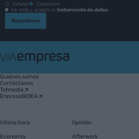
Catalán
Castellano
He leído y acepto el
tratamiento de datos
.
Suscribirse
VIA
Empresa
Quiénes somos
Contáctanos
Totmedia
EnpresaBIDEA
Última hora
Opinión
Economía
Afterwork