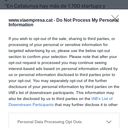
"En Catalunya hay más de 1.700 startups y
Barcelona es el cuarto hub de startups de la
www.viaempresa.cat -
Do Not Process My Personal
Unión Europea; desde el ICF queremos continuar
Information
potenciando este tejido económico
conjuntamente con otras entidades del
If you wish to opt-out of the sale, sharing to third parties, or
ecosistema inversor", ha afirmado.
processing of your personal or sensitive information for
targeted advertising by us, please use the below opt-out
section to confirm your selection. Please note that after your
opt-out request is processed you may continue seeing
Añadir
VIA Empresa
como fuente preferida
interest-based ads based on personal information utilized by
de Google de forma gratuita
us or personal information disclosed to third parties prior to
Mantente informado con las últimas noticias de
actualidad
your opt-out. You may separately opt-out of the further
ACTIVAR AHORA
disclosure of your personal information by third parties on the
IAB’s list of downstream participants. This information may
also be disclosed by us to third parties on the
IAB’s List of
Downstream Participants
that may further disclose it to other
third parties.
Personal Data Processing Opt Outs