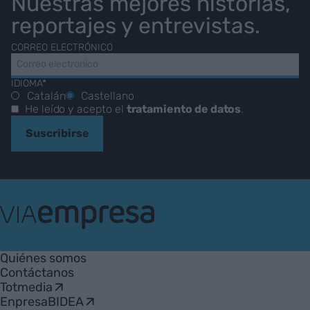
Nuestras mejores historias,
reportajes y entrevistas.
CORREO ELECTRÓNICO
IDIOMA*
Catalán
Castellano
He leído y acepto el
tratamiento de datos
.
Suscribirse
VIA
Empresa
Quiénes somos
Contáctanos
Totmedia
EnpresaBIDEA