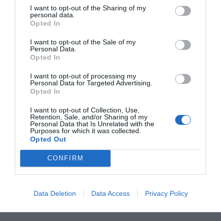
I want to opt-out of the Sharing of my
personal data.
Opted In
RELACIONADAS
I want to opt-out of the Sale of my
Personal Data.
Opted In
I want to opt-out of processing my
Personal Data for Targeted Advertising.
Opted In
I want to opt-out of Collection, Use,
Retention, Sale, and/or Sharing of my
Personal Data that Is Unrelated with the
Purposes for which it was collected.
El Govern y el ICF
El Ayuntamiento de
Jordi Òliva 
Opted Out
abren ayudas para
Barcelona, ICF y
relevo de Ví
la crisis de
Avalis prorrogan la
Guardiola al
CONFIRM
suministros
línea de
del ICF
financiación
B·Crèdit
Data Deletion
Data Access
Privacy Policy