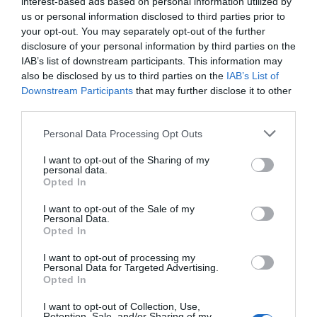
interest-based ads based on personal information utilized by
us or personal information disclosed to third parties prior to
your opt-out. You may separately opt-out of the further
Muestra de esto es el hecho que el 60% de los
disclosure of your personal information by third parties on the
grupos farmacéuticos catalanes cuente con
IAB’s list of downstream participants. This information may
also be disclosed by us to third parties on the
IAB’s List of
participaciones en startups de biotecnología (44%
Downstream Participants
that may further disclose it to other
internacionales, el 34% ubicadas en Catalunya y
third parties.
22% en el resto de España) lo cual corrobora que
Personal Data Processing Opt Outs
están apostando cada vez más por la innovación
abierta y buscando sinergias estables con los
I want to opt-out of the Sharing of my
personal data.
emprendedores.
Opted In
I want to opt-out of the Sale of my
El 60% de grupos
Personal Data.
Opted In
farmacéuticos catalanes
I want to opt-out of processing my
invierte en startups para
Personal Data for Targeted Advertising.
Opted In
potenciar su innovación
I want to opt-out of Collection, Use,
Retention, Sale, and/or Sharing of my