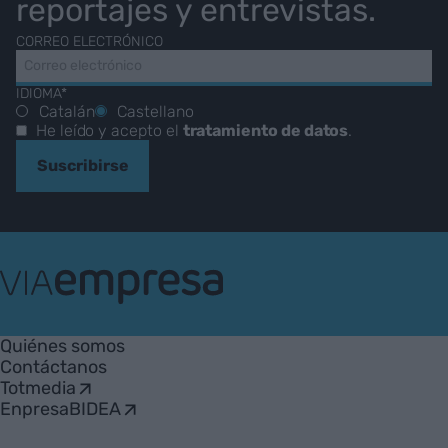
reportajes y entrevistas.
CORREO ELECTRÓNICO
IDIOMA*
Catalán
Castellano
He leído y acepto el
tratamiento de datos
.
Suscribirse
VIA
Empresa
Quiénes somos
Contáctanos
Totmedia
EnpresaBIDEA