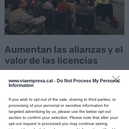
Aumentan las alianzas y el
valor de las licencias
Ondategui destaca que "el sector biomédico
www.viaempresa.cat -
Do Not Process My Personal
catalán está dando muestras de un gran
Information
dinamismo, con cifras de inversión sólidas y una
creciente colaboración entre las entidades que
If you wish to opt-out of the sale, sharing to third parties, or
conforman el ecosistema, clave para hacer frente
processing of your personal or sensitive information for
targeted advertising by us, please use the below opt-out
a los retos que tiene por delante el sector a nivel
section to confirm your selection. Please note that after your
global, entre los cuales la digitalización de la salud
opt-out request is processed you may continue seeing
juega un papel crucial".