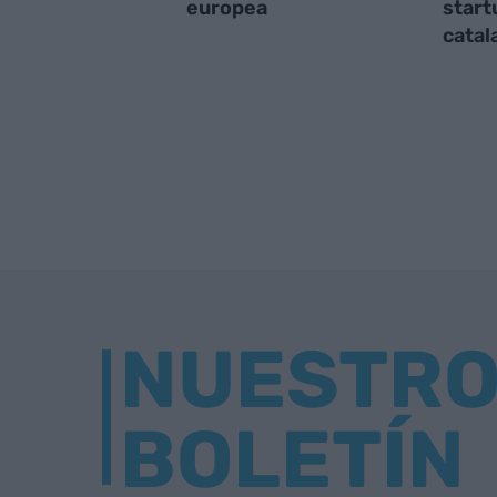
europea
start
catal
NUESTR
BOLETÍN