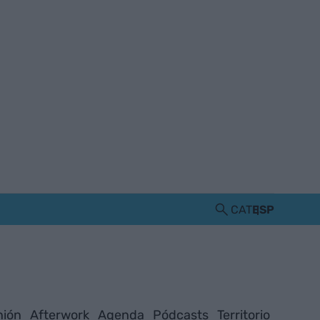
CAT
ESP
nión
Afterwork
Agenda
Pódcasts
Territorio