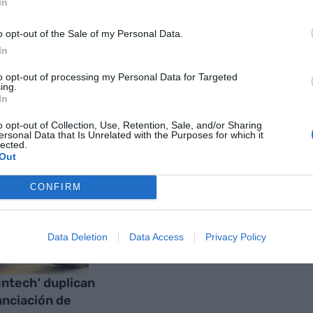
In
o opt-out of the Sale of my Personal Data.
nte preferida de Google de
In
ACTIVAR AHORA
oticias de actualidad
to opt-out of processing my Personal Data for Targeted
ing.
In
o opt-out of Collection, Use, Retention, Sale, and/or Sharing
AS
ersonal Data that Is Unrelated with the Purposes for which it
lected.
Out
CONFIRM
Data Deletion
Data Access
Privacy Policy
fintech' duplican
nanciación de