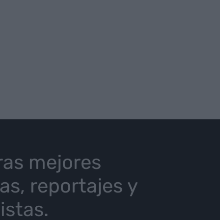
ras mejores
ias, reportajes y
istas.