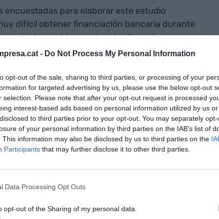
 encuestadas para elaborar este estudio
 muy difícil obtener financiación bancaria durante
s principales problemas de esta situación es que
 (un 59%) no conocen las
fintech
y un 67%
presa.cat -
Do Not Process My Personal Information
anciación alternativa. Aún así, un 42% de las
o, las han utilizado. El
factoring
, el
renting
y el
to opt-out of the sale, sharing to third parties, or processing of your per
formation for targeted advertising by us, please use the below opt-out s
r selection. Please note that after your opt-out request is processed y
eing interest-based ads based on personal information utilized by us or
l de Altria Corpo, "el barómetro ha revelado un
disclosed to third parties prior to your opt-out. You may separately opt-
losure of your personal information by third parties on the IAB’s list of
ntos de financiación alternativa, y un uso menor,
. This information may also be disclosed by us to third parties on the
IA
ento". Se prevé que un 70% de las empresas
Participants
that may further disclose it to other third parties.
e, pero un 84% están convencidas de que se
acceder a los créditos. Las cifras apoyan esta
prevé subir los tipos de interés, mientras que un
l Data Processing Opt Outs
iación alternativa aseguran que mantendrán las
o opt-out of the Sharing of my personal data.