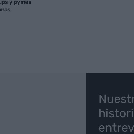
ups y pymes
anas
O
Nuest
histor
entrev