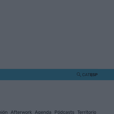
CAT
ESP
nión
Afterwork
Agenda
Pódcasts
Territorio