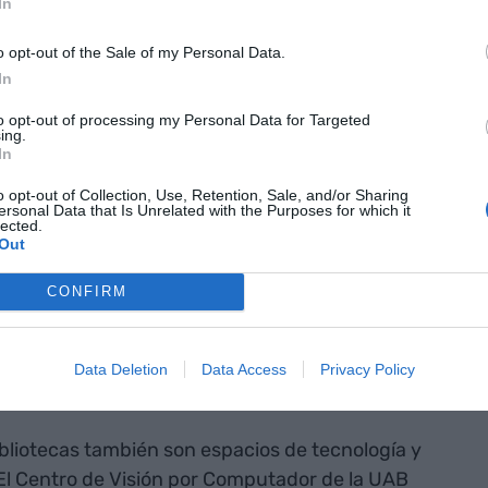
ace muchos
In
o bibliotecas:
o opt-out of the Sale of my Personal Data.
miento,
In
vidad e
to opt-out of processing my Personal Data for Targeted
ing.
In
o opt-out of Collection, Use, Retention, Sale, and/or Sharing
ersonal Data that Is Unrelated with the Purposes for which it
lected.
 de la
Diputación de Barcelona
puso en marcha
Out
ama BiblioLab que promueve actividades que
CONFIRM
l conocimiento a través de la experimentación
, una de ellas la fabricación aditiva con
ediaLabs, FabLabs o Hackerspaces cuando son en
Data Deletion
Data Access
Privacy Policy
Labs.
bliotecas también son espacios de tecnología y
 El Centro de Visión por Computador de la UAB