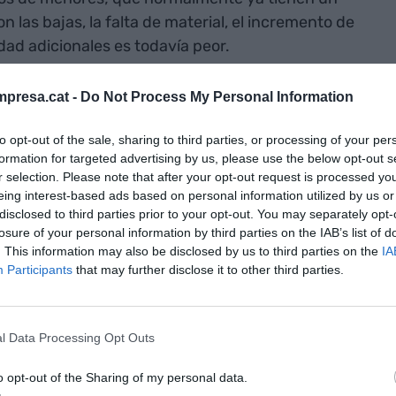
 las bajas, la falta de material, el incremento de
ad adicionales es todavía peor.
a iniciativa del
Ayuntamiento de Sant Vicenç de
presa.cat -
Do Not Process My Personal Information
s impresoras 3D
del Instituto Esteve Albert, las que
to opt-out of the sale, sharing to third parties, or processing of your per
icas, para producir viseras de protección para el
formation for targeted advertising by us, please use the below opt-out s
r selection. Please note that after your opt-out request is processed y
eing interest-based ads based on personal information utilized by us or
disclosed to third parties prior to your opt-out. You may separately opt-
 que no son sólo bibliotecas. Además de ofrecer
losure of your personal information by third parties on the IAB’s list of
n todo tipo de material audiovisual y acceso a
. This information may also be disclosed by us to third parties on the
IA
tecas hay todo un ecosistema que fomenta la
Participants
that may further disclose it to other third parties.
 conocimiento y la creación de nuevo conocimiento
isión es la de impulsar el desarrollo individual y
l Data Processing Opt Outs
 la creatividad y la innovación.
o opt-out of the Sharing of my personal data.