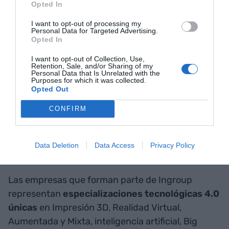
La empresa ha jugado un
Opted In
papel clave en la formación
I want to opt-out of processing my
Personal Data for Targeted Advertising.
Opted In
tecnológica del futuro,
I want to opt-out of Collection, Use,
impulsando más de 250
Retention, Sale, and/or Sharing of my
Personal Data that Is Unrelated with the
aulas en centros de
Purposes for which it was collected.
Opted Out
formación profesional
CONFIRM
Compromiso con la
Data Deletion
Data Access
Privacy Policy
formación
Las empresas que forman parte de Ingroup
representan
especializaciones tecnológicas 4.0
únicas
en Impresión 3D, Realidad Virtual,
Aumentada y Mixta, inteligencia artificial, Big