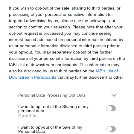
fabricación autóctona de bienes de equipo. Por
If you wish to opt-out of the sale, sharing to third parties, or
ello, considera que el paso dado por su empresa
processing of your personal or sensitive information for
es una buena noticia.
targeted advertising by us, please use the below opt-out
section to confirm your selection. Please note that after your
opt-out request is processed you may continue seeing
Respecto a la relación con el ICF, Joan Folguera
interest-based ads based on personal information utilized by
valora que “hemos establecido una conexión muy
us or personal information disclosed to third parties prior to
your opt-out. You may separately opt-out of the further
fluida, ya que enseguida detectamos que vieron
disclosure of your personal information by third parties on the
la operación con buenos ojos y desde el primer
IAB’s list of downstream participants. This information may
momento han dejado claro su
compromiso con la
also be disclosed by us to third parties on the
IAB’s List of
Downstream Participants
that may further disclose it to other
reindustrialización
y la internacionalización de
third parties.
las empresas catalanas”. Fruto de esta
colaboración, desde Ingroup se detalla que hace
Personal Data Processing Opt Outs
pocas semanas, una empresa de EEUU adquirió
I want to opt-out of the Sharing of my
10 impresoras 3D fabricadas íntegramente en la
personal data.
Opted In
planta de Lleida.
I want to opt-out of the Sale of my
Personal Data.