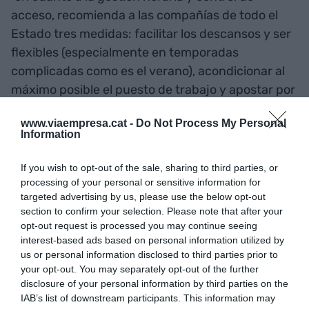
acceso, recomienda a las compañías de todo el
Estado tres medidas: facilitar los descansos y ser
flexibles (especialmente en temporadas
complicadas como es el verano), acondicionar al
máximo posible el puesto de trabajo y apostar por
actividades de ocio para mantener motivados a
www.viaempresa.cat -
Do Not Process My Personal
los trabajadores.
Information
"Es crucial que las compañías faciliten jornadas
If you wish to opt-out of the sale, sharing to third parties, or
más compatibles con el periodo estival, que
processing of your personal or sensitive information for
targeted advertising by us, please use the below opt-out
permita a los trabajadores no solo disponer de
section to confirm your selection. Please note that after your
más horas para disfrutar del verano, sino también
opt-out request is processed you may continue seeing
de pasar más tiempo con la familia y descansar",
interest-based ads based on personal information utilized by
us or personal information disclosed to third parties prior to
apunta
Marcelo Dos Reis
, CEO del Grupo Spec.
your opt-out. You may separately opt-out of the further
disclosure of your personal information by third parties on the
IAB’s list of downstream participants. This information may
Añadir
VIA Empresa
como fuente preferida