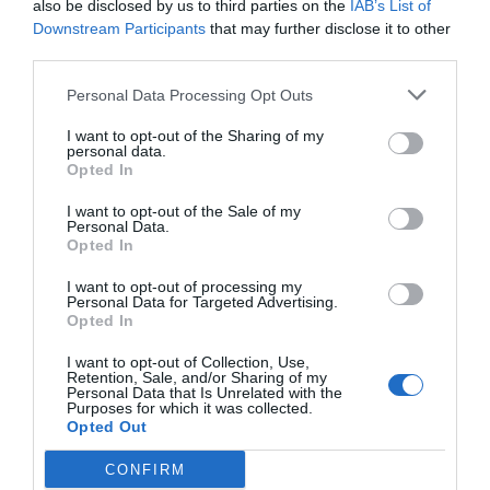
also be disclosed by us to third parties on the
IAB’s List of
de Google de forma gratuita
Downstream Participants
that may further disclose it to other
Mantente informado con las últimas noticias de
third parties.
actualidad
ACTIVAR AHORA
Personal Data Processing Opt Outs
I want to opt-out of the Sharing of my
personal data.
Opted In
I want to opt-out of the Sale of my
Personal Data.
Opted In
I want to opt-out of processing my
Personal Data for Targeted Advertising.
RELACIONADAS
Opted In
I want to opt-out of Collection, Use,
Retention, Sale, and/or Sharing of my
Personal Data that Is Unrelated with the
Purposes for which it was collected.
Opted Out
CONFIRM