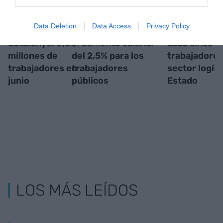
El mejor verano en
El gobierno
Catalunya
Data Deletion
Data Access
Privacy Policy
16 años en
espanyol aprobará
concentra u
Catalunya: 3,83
el aumento salarial
cada cinco
millones de
del 2,5% para los
trabajadores
trabajadores en
trabajadores
sector logíst
junio
públicos
Estado
LOS MÁS LEÍDOS