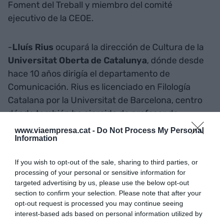
Foment del Treball y miembro del comité
ejecutivo de la CEOE.
-
Lluís Rius
ocupará la dirección de Cultura de la
Universitat Oberta de Catalunya
, dónde desde
hace 10 años dirigía el departamento de
Comunicación. Rius es licenciado en Filología
Catalana por la Universitat de Barcelona, centro
dónde también ha ejercido de profesor de
máster.
www.viaempresa.cat -
Do Not Process My Personal
Information
-
Cuatrecasas
nombra ocho nuevos socios, de los
If you wish to opt-out of the sale, sharing to third parties, or
cuales dos forman parte de la oficina situada
processing of your personal or sensitive information for
en Barcelona:
Elisabeth de Nadal
y
Roger
targeted advertising by us, please use the below opt-out
section to confirm your selection. Please note that after your
Freixes
. La primera jurista está especializada en
opt-out request is processed you may continue seeing
el ámbito empresarial y de los derechos humanos,
interest-based ads based on personal information utilized by