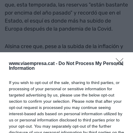
que, esta temporada, las reservas "están bastante
por encima del año pasado" y recordó que en el
Estado, el esquí es donde más ha subido de
Europa después de la pandemia de la Covid.
Alsina cree que, pese a la subida de la inflación y
el encarecimiento de
forfaits
, los amantes del
esquí seguirán subiendo a las pistas porque se
www.viaempresa.cat -
Do Not Process My Personal
Information
trata de un deporte "adictivo".
If you wish to opt-out of the sale, sharing to third parties, or
En relación a la sequía y la necesidad de producir
processing of your personal or sensitive information for
targeted advertising by us, please use the below opt-out
nieve artificial, Alsina remarcó que todas las
section to confirm your selection. Please note that after your
estaciones tienen su sistema de balsas de
opt-out request is processed you may continue seeing
almacenamiento de agua para producir nieve y
interest-based ads based on personal information utilized by
que, por tanto, no se consume de la red. Sin
us or personal information disclosed to third parties prior to
your opt-out. You may separately opt-out of the further
embargo, apuntó que dependen de las nevadas
disclosure of your personal information by third parties on the