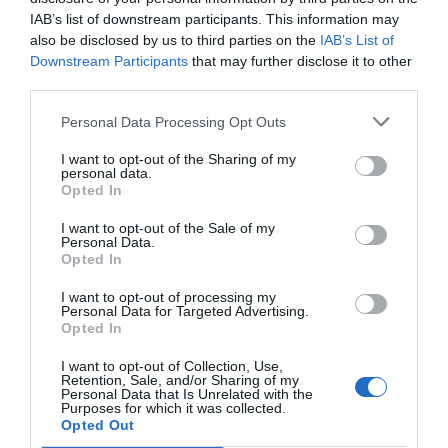
para poder abrir los complejos ya que no tienen
IAB’s list of downstream participants. This information may
capacidad para innivar a la totalidad de las pistas.
also be disclosed by us to third parties on the
IAB’s List of
Downstream Participants
that may further disclose it to other
third parties.
Mejoras en las pistas
Personal Data Processing Opt Outs
Las pistas han invertido en mejoras para afrontar
I want to opt-out of the Sharing of my
personal data.
la temporada, desde las más pequeñas como
Opted In
Tavascan, en el Pallars Sobirà, que están
I want to opt-out of the Sale of my
ampliando los paravientos porque el cambio
Personal Data.
climático ha hecho aumentar el viento en la
Opted In
estación y deben procurar que la nieve no
I want to opt-out of processing my
desaparezca, hasta las más grandes, como
Personal Data for Targeted Advertising.
Opted In
Baqueira, que además del nuevo telesilla también
han mejorado servicios.
I want to opt-out of Collection, Use,
Retention, Sale, and/or Sharing of my
Personal Data that Is Unrelated with the
Purposes for which it was collected.
En la estación de Port del Comte, en el Solsonès, la
Opted Out