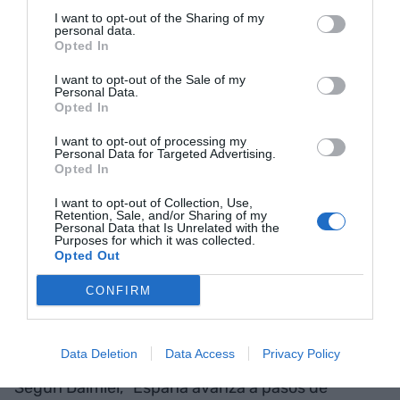
muebles, etc.; mientras que en un hogar
hetero
I want to opt-out of the Sharing of my
se ahorra para afrontar posibles imprevistos del
personal data.
Opted In
día a día.
I want to opt-out of the Sale of my
Personal Data.
Es más, la propensión al ocio es mayor en el
Opted In
colectivo LGTBI+, con la curiosidad añadida que
I want to opt-out of processing my
no es exclusivo de los más jóvenes, sino también
Personal Data for Targeted Advertising.
Opted In
de los grandes. Este perfil ofrece particularidades
como que un 41% más de seniors salen de bares y
I want to opt-out of Collection, Use,
Retention, Sale, and/or Sharing of my
discotecas, e incluso un 61% más acude a
Personal Data that Is Unrelated with the
Purposes for which it was collected.
festivales de música.
Opted Out
CONFIRM
Derechos e igualdad con
adversativa
Data Deletion
Data Access
Privacy Policy
Según Daimiel, "España avanza a pasos de