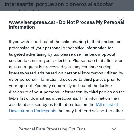
interesante, porque son pioneros al adoptar
novedades", dice.
www.viaempresa.cat -
Do Not Process My Personal
Information
Del estudio también sedesprende que ven más
series online que la media de los heterosexuales:
If you wish to opt-out of the sale, sharing to third parties, or
"Tiene sentido, porque Netflix o HBO lanzan
processing of your personal or sensitive information for
contenidos que hablan sobre el colectivo y los
targeted advertising by us, please use the below opt-out
section to confirm your selection. Please note that after your
viene más de gusto ver
Sin 8
u
Orange is the new
opt-out request is processed you may continue seeing
Black que no
Lo Puente viejo
", detalla.
interest-based ads based on personal information utilized by
us or personal information disclosed to third parties prior to
your opt-out. You may separately opt-out of the further
Más dinero, más gastada
disclosure of your personal information by third parties on the
IAB’s list of downstream participants. This information may
La disponibilidad de ahorros también es un tema a
also be disclosed by us to third parties on the
IAB’s List of
Downstream Participants
that may further disclose it to other
tener en cuenta en este colectivo. El dinero extra
third parties.
que entran en estos hogares irá destinado a
compras futuras, ya sea un viaje, un coche,
Personal Data Processing Opt Outs