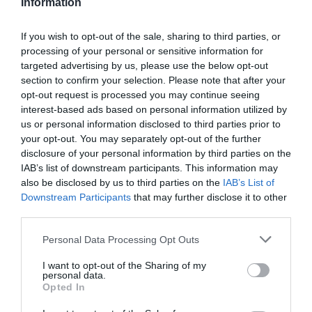
Information
y no hubieran sido ya compensados.
If you wish to opt-out of the sale, sharing to third parties, or
processing of your personal or sensitive information for
Añadir
VIA Empresa
como fuente preferida
targeted advertising by us, please use the below opt-out
de Google de forma gratuita
section to confirm your selection. Please note that after your
Mantente informado con las últimas noticias de
opt-out request is processed you may continue seeing
actualidad
interest-based ads based on personal information utilized by
ACTIVAR AHORA
us or personal information disclosed to third parties prior to
your opt-out. You may separately opt-out of the further
disclosure of your personal information by third parties on the
IAB’s list of downstream participants. This information may
also be disclosed by us to third parties on the
IAB’s List of
Downstream Participants
that may further disclose it to other
third parties.
Personal Data Processing Opt Outs
RELACIONADAS
I want to opt-out of the Sharing of my
personal data.
Opted In