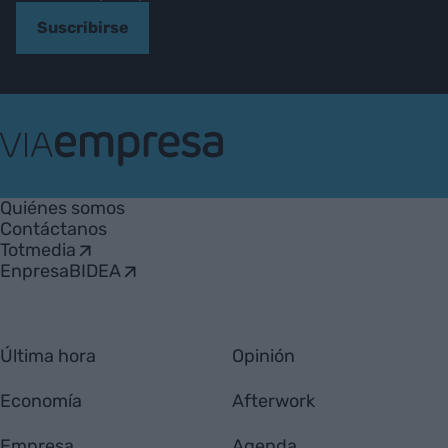
Suscribirse
VIA
Empresa
Quiénes somos
Contáctanos
Totmedia
EnpresaBIDEA
Última hora
Opinión
Economía
Afterwork
Empresa
Agenda