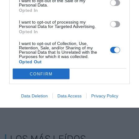
I want to opt-out of the Sale of my
Personal Data.
Opted In
I want to opt-out of processing my
Personal Data for Targeted Advertising.
Opted In
Cómo implantar el
Gobierno,
Teletrabajo:
I want to opt-out of Collection, Use,
teletrabajo de
sindicatos y
tiene que pa
Retention, Sale, and/or Sharing of my
Personal Data that Is Unrelated with the
manera real (si
patronales pactan
gastos?
Purposes for which it was collected.
Opted Out
quien decide no
las condiciones del
cree en él)
teletrabajo
CONFIRM
Data Deletion
Data Access
Privacy Policy