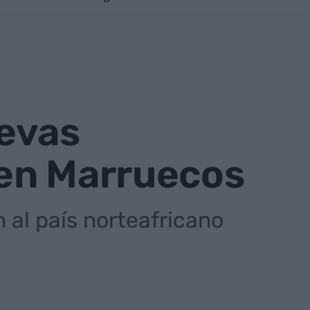
evas
 en Marruecos
al país norteafricano