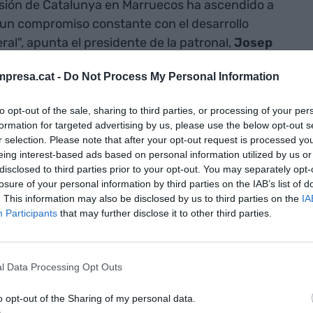
ersión de Catalunya en Marruecos ha ascendido a
o un compromiso constante con el desarrollo
ral", apunta el presidente de la patronal,
Josep
presa.cat -
Do Not Process My Personal Information
ecos,
Mochine Jazouli
, ha calificado de "increíble"
to opt-out of the sale, sharing to third parties, or processing of your per
en de negocios entre Catalunya y Marruecos,
formation for targeted advertising by us, please use the below opt-out s
tre Europa y África. "Marruecos es la puerta de
r selection. Please note that after your opt-out request is processed y
eing interest-based ads based on personal information utilized by us or
mo todos los países africanos", ha puesto de
disclosed to third parties prior to your opt-out. You may separately opt-
do igualmente el potencial de inversión de áreas
losure of your personal information by third parties on the IAB’s list of
espacial, el farmacéutico, la agroindustria, la
. This information may also be disclosed by us to third parties on the
IA
Participants
that may further disclose it to other third parties.
 su parte, la consejera de Economía,
Natàlia Mas
,
itorio del Estado que más exporta a Marruecos".
l Data Processing Opt Outs
o, la empresa Sumcab incrementó su presencia en
u cableado técnico en el complejo de
Jorf Lasfar
.
o opt-out of the Sharing of my personal data.