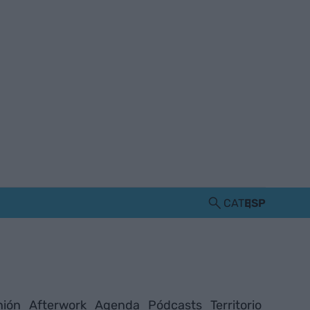
CAT
ESP
nión
Afterwork
Agenda
Pódcasts
Territorio