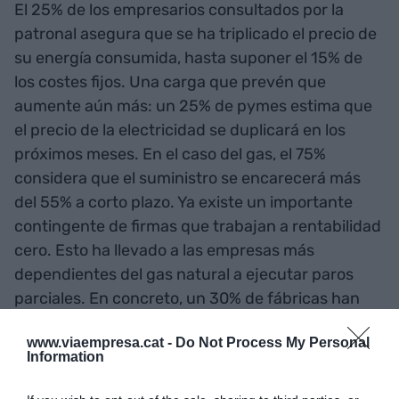
El 25% de los empresarios consultados por la
patronal asegura que se ha triplicado el precio de
su energía consumida, hasta suponer el 15% de
los costes fijos. Una carga que prevén que
aumente aún más: un 25% de pymes estima que
el precio de la electricidad se duplicará en los
próximos meses. En el caso del gas, el 75%
considera que el suministro se encarecerá más
del 55% a corto plazo. Ya existe un importante
contingente de firmas que trabajan a rentabilidad
cero. Esto ha llevado a las empresas más
dependientes del gas natural a ejecutar paros
parciales. En concreto, un 30% de fábricas han
recurrido a esa solución extrema.
www.viaempresa.cat -
Do Not Process My Personal
Information
Añadir
VIA Empresa
como fuente preferida