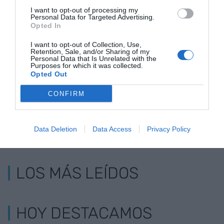
I want to opt-out of processing my
Pimec pide dirigir el
La Cambra pone en
Sostenibilid
Personal Data for Targeted Advertising.
PERTE
marcha una
empresarial:
Opted In
agroalimentario
herramienta para
oportunidad
I want to opt-out of Collection, Use,
hacia la pequeña
digitalizar las
ser pymes m
Retention, Sale, and/or Sharing of my
Personal Data that Is Unrelated with the
empresa
pymes turísticas
auténticas
Purposes for which it was collected.
Opted Out
CONFIRM
Data Deletion
Data Access
Privacy Policy
LOS MÁS LEÍDOS
HOY DESTACAMOS