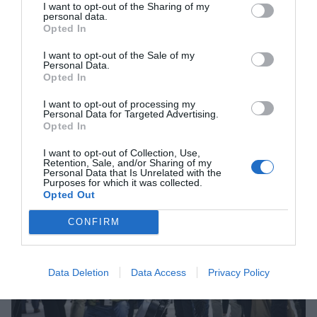
I want to opt-out of the Sharing of my
ver que el éxito no es el esperado, se puede
personal data.
Opted In
perfectamente trasladar todo el sistema y el
hardware a otra localización sin perder la
I want to opt-out of the Sale of my
Personal Data.
inversión”, apuntan los impulsores de la iniciativa.
Opted In
I want to opt-out of processing my
Poderes tecnológicos de
Personal Data for Targeted Advertising.
Opted In
primer orden en el MWC
I want to opt-out of Collection, Use,
Retention, Sale, and/or Sharing of my
Personal Data that Is Unrelated with the
Purposes for which it was collected.
Opted Out
CONFIRM
Data Deletion
Data Access
Privacy Policy