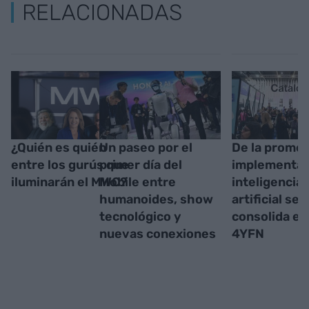
RELACIONADAS
¿Quién es quién
Un paseo por el
De la promes
entre los gurús que
primer día del
implementaci
iluminarán el MWC?
Mobile entre
inteligencia
humanoides, show
artificial se
tecnológico y
consolida en
nuevas conexiones
4YFN