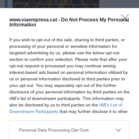
www.viaempresa.cat -
Do Not Process My Personal
Catalunya se proyecta en el MWC 2025 como
Information
un 'hub' clave para la soberanía tecnológica
europea
If you wish to opt-out of the sale, sharing to third parties, or
processing of your personal or sensitive information for
targeted advertising by us, please use the below opt-out
section to confirm your selection. Please note that after your
La china Huawei incide a la hora de gestionar el
opt-out request is processed you may continue seeing
gran volumen de datos que requiere cada
interest-based ads based on personal information utilized by
operación, y se prevé que de aquí al verano el
us or personal information disclosed to third parties prior to
your opt-out. You may separately opt-out of the further
número de establecimientos de Big Fish alcance
disclosure of your personal information by third parties on the
la docena en Cataluña. De hecho, el MWC ha sido
IAB’s list of downstream participants. This information may
el escenario elegido por Grupo Moure para
also be disclosed by us to third parties on the
IAB’s List of
Downstream Participants
that may further disclose it to other
presentar la segunda tienda inteligente, que se
third parties.
estrenará en Mataró. “Son tiendas muy versátiles
y adaptables para cualquier tipo de espacio, de
Personal Data Processing Opt Outs
hecho, en caso de llevar a cabo una inversión y