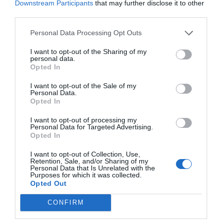
Downstream Participants
that may further disclose it to other
third parties.
Sigue en pie el lema de campaña: desvincular la
economía catalana del Ibex 35 y no someterse
Personal Data Processing Opt Outs
al poder del oligopolio de Madrid?
I want to opt-out of the Sharing of my
personal data.
Opted In
Claro! Si las empresas están ligadas
al
establishment
de Madrid, no conseguiremos
I want to opt-out of the Sale of my
Personal Data.
que se pronuncien a favor de la independencia
Opted In
porque sus intereses están allí. Nos tenemos que
I want to opt-out of processing my
desatar de estos intereses, se tiene que apostar
Personal Data for Targeted Advertising.
Opted In
por lo que es bueno para la economía catalana y
punto. La apuesta del poder de Madrid será para
I want to opt-out of Collection, Use,
Retention, Sale, and/or Sharing of my
Madrid y su global que seguramente no
Personal Data that Is Unrelated with the
Purposes for which it was collected.
favorecerá Catalunya. Si aquí tuviéramos un Ibex
Opted Out
que no se dijera Ibex, entonces sería otra cosa.
CONFIRM
Queremos empresas grandes catalanas sin
oligopolios.