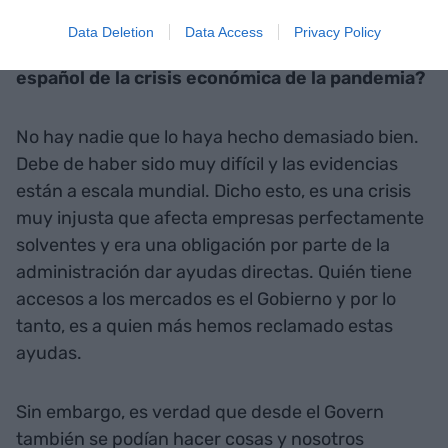
Data Deletion
Data Access
Privacy Policy
Cómo valora la gestión del Gobierno catalán y
español de la crisis económica de la pandemia?
No hay nadie que lo haya hecho demasiado bien.
Debe de haber sido muy difícil y las evidencias
están a escala mundial. Dicho esto, es una crisis
muy injusta que afecta empresas perfectamente
solventes y era una obligación por parte de la
administración dar ayudas directas. Quién tiene
accesos a los mercados es el Gobierno y por lo
tanto, es a quien más hemos reclamado estas
ayudas.
Sin embargo, es verdad que desde el Govern
también se podían hacer cosas y nosotros