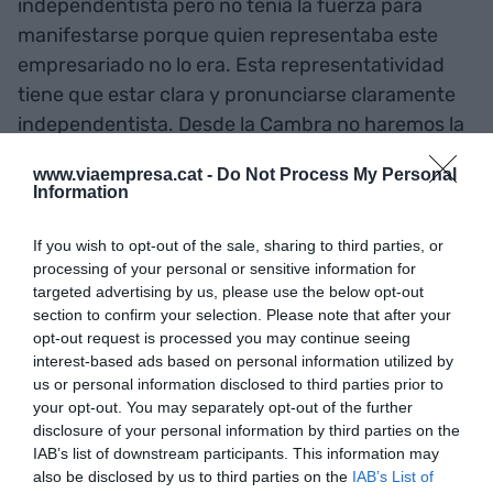
independentista pero no tenía la fuerza para
manifestarse porque quien representaba este
empresariado no lo era. Esta representatividad
tiene que estar clara y pronunciarse claramente
independentista. Desde la Cambra no haremos la
independencia, pero es un lugar más en el camino
www.viaempresa.cat -
Do Not Process My Personal
hacia la independencia.
Information
"El empresariado es
If you wish to opt-out of the sale, sharing to third parties, or
processing of your personal or sensitive information for
independentista... Nos
targeted advertising by us, please use the below opt-out
section to confirm your selection. Please note that after your
tenemos que pronunciar a
opt-out request is processed you may continue seeing
interest-based ads based on personal information utilized by
favor de un Estado
us or personal information disclosed to third parties prior to
your opt-out. You may separately opt-out of the further
independiente desde
disclosure of your personal information by third parties on the
diferentes instituciones"
IAB’s list of downstream participants. This information may
also be disclosed by us to third parties on the
IAB’s List of