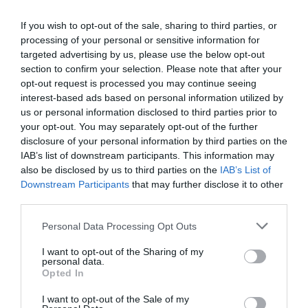
El director de la Fundación Racc, Lluís Puerto, y el
If you wish to opt-out of the sale, sharing to third parties, or
processing of your personal or sensitive information for
presidente del Racc, Josep Mateu | Cedida
targeted advertising by us, please use the below opt-out
section to confirm your selection. Please note that after your
De hecho, Foment del Treball ya cargó contra el
opt-out request is processed you may continue seeing
interest-based ads based on personal information utilized by
consistorio barcelonés en junio, cuando criticó
us or personal information disclosed to third parties prior to
que "el
planteamiento
que ha hecho el Gobierno
your opt-out. You may separately opt-out of the further
de Ada Colau sin el consenso de todas las fuerzas
disclosure of your personal information by third parties on the
IAB’s list of downstream participants. This information may
y aprovechando la crisis de la covid-19 impidiendo
also be disclosed by us to third parties on the
IAB’s List of
la movilidad por el centro de la ciudad es muy
Downstream Participants
that may further disclose it to other
perjudicial por el comercio y por la automoción".
third parties.
Así lo dijo entonces su presidente,
Josep
Personal Data Processing Opt Outs
Sánchez Llibre
, que consideraba que, teniendo
en cuenta que el 57% del comercio a la ciudad es
I want to opt-out of the Sharing of my
personal data.
de personas no residentes, y el consistorio "prevé
Opted In
plantear una movilidad sin ellos", "matará al
I want to opt-out of the Sale of my
comercio de Barcelona y pondrá en peligro más