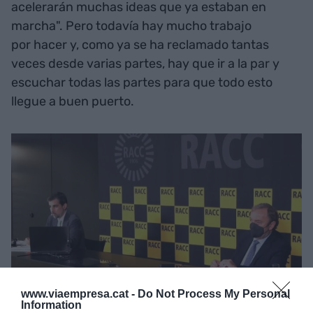
acelerarán muchas ideas que ya estaban en
marcha". Pero todavía hay mucho trabajo
por hacer y, como ya se ha reclamado tantas
veces desde varias partes, hay que ir a la par y
escuchar todas las partes para que todo esto
llegue a buen puerto.
www.viaempresa.cat -
Do Not Process My Personal
Information