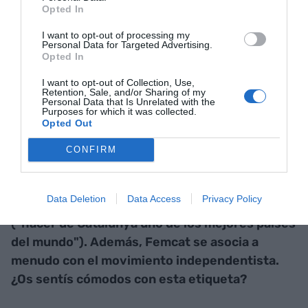
Opted In
I want to opt-out of processing my
Personal Data for Targeted Advertising.
Opted In
I want to opt-out of Collection, Use,
Retention, Sale, and/or Sharing of my
Personal Data that Is Unrelated with the
Purposes for which it was collected.
Opted Out
CONFIRM
Uno de los lemas de Femcat es "hacer de Catalunya
uno de los mejores países del mundo" | Marc Llibre
Uno de los lemas de Femcat es "fer de
Data Deletion
Data Access
Privacy Policy
Catalunya un dels millors països del món"
("hacer de Catalunya uno de los mejores países
del mundo"). Además, Femcat se asocia a
menudo con el movimiento independentista.
¿Os sentís cómodos con esta etiqueta?