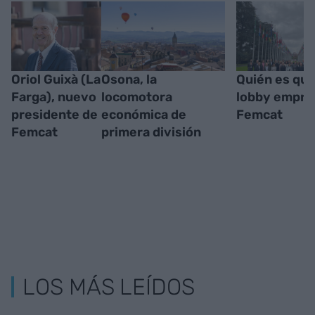
Oriol Guixà (La
Osona, la
Quién es qui
Farga), nuevo
locomotora
lobby empres
presidente de
económica de
Femcat
Femcat
primera división
LOS MÁS LEÍDOS