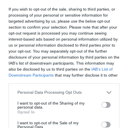
que es realmente
If you wish to opt-out of the sale, sharing to third parties, or
processing of your personal or sensitive information for
satisfactorio. Sería necesario
targeted advertising by us, please use the below opt-out
hacerlo a nivel catalán"
section to confirm your selection. Please note that after your
opt-out request is processed you may continue seeing
interest-based ads based on personal information utilized by
Finalmente, la tercera rama de nuestro plan tiene
us or personal information disclosed to third parties prior to
your opt-out. You may separately opt-out of the further
que ver con la administración pública de
disclosure of your personal information by third parties on the
Catalunya, que debería ser mucho más ágil y
IAB’s list of downstream participants. This information may
efectiva. Una "administración de calidad". Con
also be disclosed by us to third parties on the
IAB’s List of
Downstream Participants
that may further disclose it to other
esto, creemos que se podría avanzar muchísimo,
third parties.
ya que para el tejido empresarial es un freno que
la administración esté tan burocratizada y con
Personal Data Processing Opt Outs
poca capacidad de definición o autorización de los
I want to opt-out of the Sharing of my
proyectos que se puedan desarrollar.
personal data.
Opted In
I want to opt-out of the Sale of my
Personal Data.