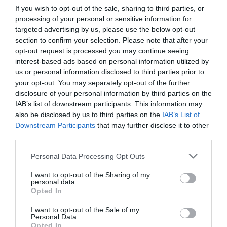
If you wish to opt-out of the sale, sharing to third parties, or
processing of your personal or sensitive information for
Y en cuanto a la ocupación? Cómo recortamos
targeted advertising by us, please use the below opt-out
temporalidad y precariedad?
section to confirm your selection. Please note that after your
opt-out request is processed you may continue seeing
interest-based ads based on personal information utilized by
Estamos alerta de los acuerdos del PP y
us or personal information disclosed to third parties prior to
Ciutadans: su propuesta es el contrato único que
your opt-out. You may separately opt-out of the further
disclosure of your personal information by third parties on the
universalitza el contrato temporal. Proponemos
IAB’s list of downstream participants. This information may
cambiar el reglamento de la contratación a
also be disclosed by us to third parties on the
IAB’s List of
tiempo parcial: la última reforma ha disparado su
Downstream Participants
that may further disclose it to other
uso. Se tiene que cambiar para eliminar el abuso.
third parties.
Tenemos que reforzar el concepto de causalidad,
Personal Data Processing Opt Outs
que da estabilidad: por qué se hace un contrato.
I want to opt-out of the Sharing of my
Ahora se le da más valor a la duración del contrato
personal data.
que a la causa del contrato. Los es más sencillo
Opted In
utilizar la gente y tirarla.
I want to opt-out of the Sale of my
Personal Data.
Opted In