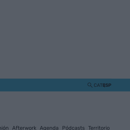
CAT
ESP
nión
Afterwork
Agenda
Pódcasts
Territorio