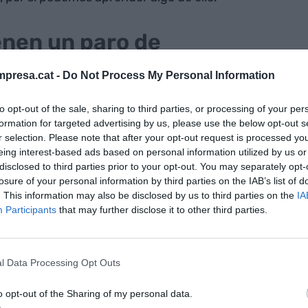
ienen un paro de
peas
presa.cat -
Do Not Process My Personal Information
ivo en economías como las nuestras que la tasa de
to opt-out of the sale, sharing to third parties, or processing of your per
l 2023 con una
tasa de desempleo del 6,3%
, la
formation for targeted advertising by us, please use the below opt-out s
namente comparable a la Europa de la zona euro
r selection. Please note that after your opt-out request is processed y
eing interest-based ads based on personal information utilized by us or
la evolución favorable del mercado laboral, tuvimos
disclosed to third parties prior to your opt-out. You may separately opt-
Con una normativa laboral común para todo el
losure of your personal information by third parties on the IAB’s list of
que este no es el principal obstáculo para
. This information may also be disclosed by us to third parties on the
IA
Participants
that may further disclose it to other third parties.
 media española estaba en el 11,76%.
ncipal indicador sintético
l Data Processing Opt Outs
n Europea publica un indicador sintético, el RIS
o opt-out of the Sharing of my personal data.