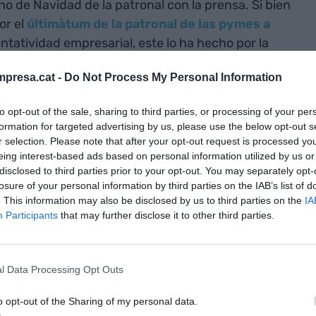
no de Navidad de la patronal con la prensa. Si bien
or el
últimàtum de la patronal de las pymes a
ntatividad empresarial, este lo ha hecho por la
presa.cat -
Do Not Process My Personal Information
ban un
acuerdo
que ratifica la representatividad
to opt-out of the sale, sharing to third parties, or processing of your per
ra, en palabras de González, "la voluntad de
formation for targeted advertising by us, please use the below opt-out s
tronales, que ya está siendo una realidad". Han
r selection. Please note that after your opt-out request is processed y
eing interest-based ads based on personal information utilized by us or
arlo, pero 2020 empieza con buen pie y con un
disclosed to third parties prior to your opt-out. You may separately opt-
ilidad política, económica y social. "Vemos 2020
losure of your personal information by third parties on the IAB’s list of
tener presupuestos de una vez, una esperada
. This information may also be disclosed by us to third parties on the
IA
Participants
that may further disclose it to other third parties.
o y con el potencial de la estabilidad política",
a, a pesar de que ironiza con que "también
odo lo que va mal podría ir peor".
l Data Processing Opt Outs
s aspectos (a pesar de que también hay algunos
o opt-out of the Sharing of my personal data.