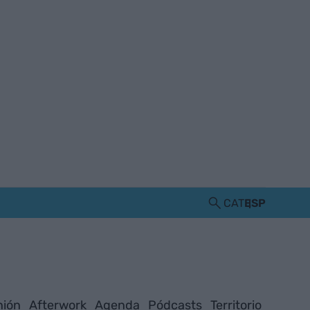
CAT
ESP
nión
Afterwork
Agenda
Pódcasts
Territorio